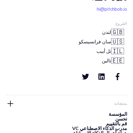
hi@pitchbob.io
الفروع
🇬🇧
لندن
🇺🇸
سان فرانسيسكو
🇮🇱
تل أبيب
🇪🇪
تالين
منتجات
المؤسسة
تحسن
قم بالتقييم
مدرب الذكاء الاصطناعي VC