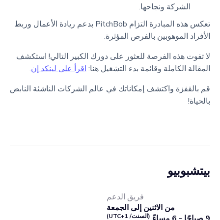
الشركة ونجاحها.
تعكس هذه المبادرة التزام PitchBob بدعم ريادة الأعمال وربط
الأفراد الموهوبين بالفرص المؤثرة.
لا تفوت هذه الفرصة للعثور على دورك الكبير التالي! استكشف
المقالة الكاملة وقائمة بدء التشغيل هنا:
اقرأ على لينكد إن
.
قم بالقفزة واكتشف إمكاناتك في عالم الشركات الناشئة النابض
بالحياة!
بيتشبوبيو
فريق الدعم
من الاثنين إلى الجمعة
(السنت/ UTC+1)
9 صباحًا - 6 مساءً