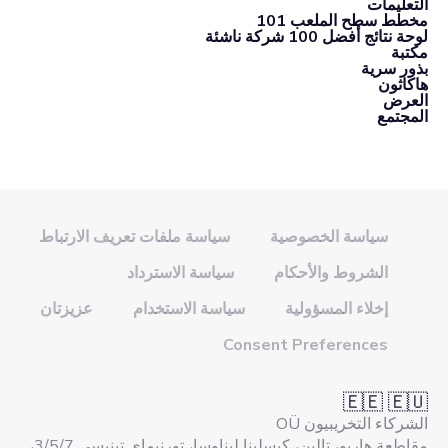
التعليمات
مخطط سطح الملعب 101
لوحة نتائج أفضل 100 شركة ناشئة
مكتبة
بذور سرية
هاكاثون
العرض
المجتمع
سياسة الخصوصية
سياسة ملفات تعريف الارتباط
الشروط والأحكام
سياسة الاسترداد
إخلاء المسؤولية
سياسة الاستخدام
عزيزتان
Consent Preferences
🇪🇪 🇪🇺
الشركاء التخريبيون OÜ
مقاطعة هاريو، تالين، كيسلينا ليناوسا، تورنيماي تينيسي 3/5/7،