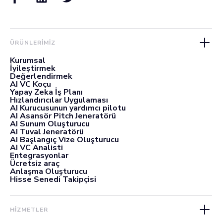
ÜRÜNLERIMIZ
Kurumsal
İyileştirmek
Değerlendirmek
AI VC Koçu
Yapay Zeka İş Planı
Hızlandırıcılar Uygulaması
AI Kurucusunun yardımcı pilotu
AI Asansör Pitch Jeneratörü
AI Sunum Oluşturucu
AI Tuval Jeneratörü
AI Başlangıç Vize Oluşturucu
AI VC Analisti
Entegrasyonlar
Ücretsiz araç
Anlaşma Oluşturucu
Hisse Senedi Takipçisi
HİZMETLER