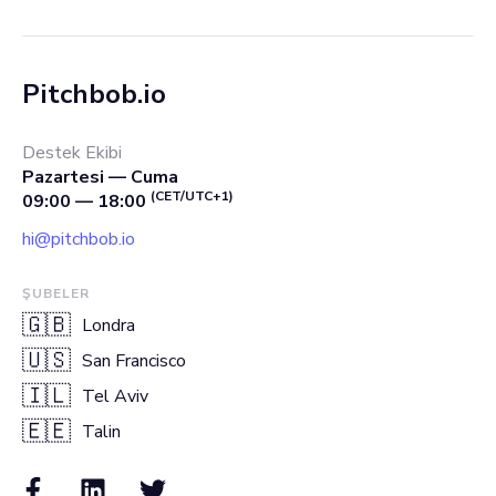
Pitchbob.io
Destek Ekibi
Pazartesi — Cuma
(CET/UTC+1)
09:00 — 18:00
hi@pitchbob.io
ŞUBELER
🇬🇧
Londra
🇺🇸
San Francisco
🇮🇱
Tel Aviv
🇪🇪
Talin