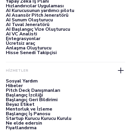
Yapay Zeka İş Planı
Hızlandırıcılar Uygulaması
AI Kurucusunun yardımcı pilotu
AI Asansör Pitch Jeneratörü
AI Sunum Oluşturucu
AI Tuval Jeneratörü
AI Başlangıç Vize Oluşturucu
AI VC Analisti
Entegrasyonlar
Ücretsiz araç
Anlaşma Oluşturucu
Hisse Senedi Takipçisi
HİZMETLER
Sosyal Yardım
Hibeler
Pitch Deck Danışmanları
Başlangıç İzciliği
Başlangıç Geri Bildirimi
Beyaz Etiket
Mentorluk ve İzleme
Başlangıç İş Panosu
Startup Kurucu Kurucu Kurulu
Ne elde edersin
Fiyatlandırma