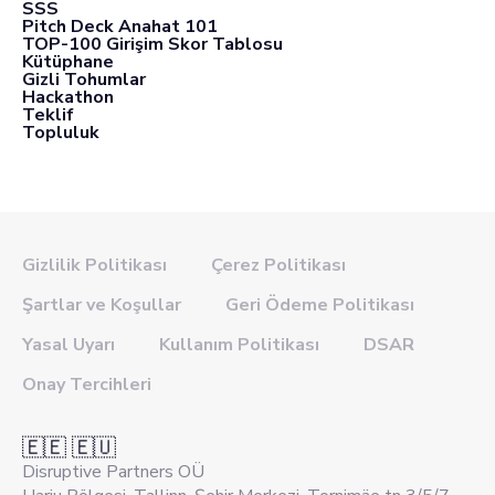
SSS
Pitch Deck Anahat 101
TOP-100 Girişim Skor Tablosu
Kütüphane
Gizli Tohumlar
Hackathon
Teklif
Topluluk
Gizlilik Politikası
Çerez Politikası
Şartlar ve Koşullar
Geri Ödeme Politikası
Yasal Uyarı
Kullanım Politikası
DSAR
Onay Tercihleri
🇪🇪 🇪🇺
Disruptive Partners OÜ