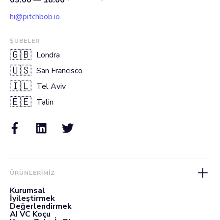
hi@pitchbob.io
ŞUBELER
🇬🇧
Londra
🇺🇸
San Francisco
🇮🇱
Tel Aviv
🇪🇪
Talin
ÜRÜNLERIMIZ
Kurumsal
İyileştirmek
Değerlendirmek
AI VC Koçu