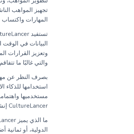
لتطوير المواهب، وتم
تجهيز المواهب الناش
المهارات واكتساب 
البيانات في الوقت ا
وتعزيز القرارات الم
والتي غالبًا ما تتف
استخدامها للذكاء ا
مستخدميها واهتمامات
CultureLancer إنشاء انتقال سلس من التعلم إلى الكسب.
الدولية، أو ثمانية 