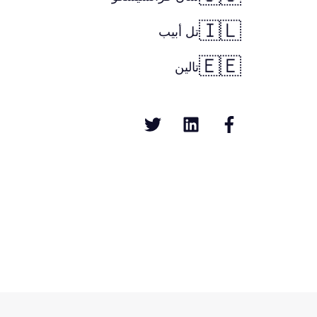
🇮🇱
تل أبيب
🇪🇪
تالين