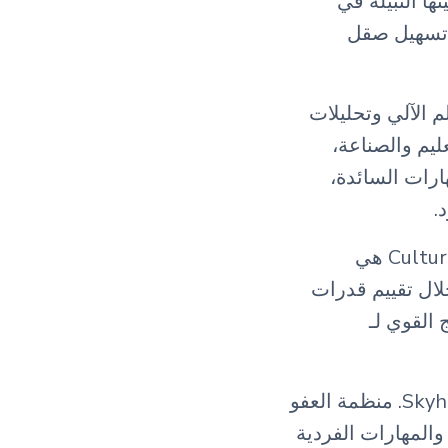
ا النبيلة في
ل تسهيل صقل
التعلم الآلي وتحليلات
ليم والصناعة،
ارات السائدة،
.
بصرف النظر عن مهمتها الاجتماعية الفريدة، فإن السمة المميزة لـ CultureLancer هي
لال تقييم قدرات
القوي لـ
ما الذي يميز CultureLancer عن المنافسين مثل LinkedIn Learning و Skyhive. منظمة العفو
والمهارات الفردية