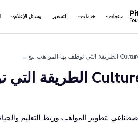
منتجات
خدمات
التسعير
وسائل الإعلام
ا
كيف يغير CultureLancer ا