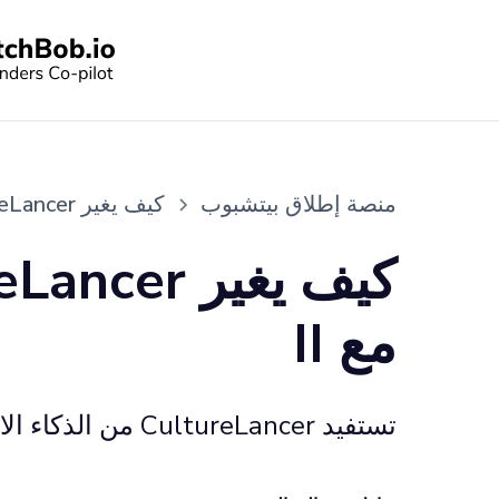
منصة إطلاق بيتشبوب
كيف يغير CultureLancer الطريقة التي توظف بها المواهب مع II
مع II
تستفيد CultureLancer من الذكاء الاصطناعي لتطوير المواهب وربط التعليم والحياة المهنية