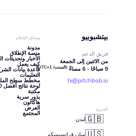
بيتشبوبيو
وسائل الإعلام
مدونة
منصة الإطلاق
فريق الدعم
الأخبار وتحديثات ال
من الاثنين إلى الجمعة
كيف يعمل
(السنت/ UTC+1)
9 صباحًا - 6 مساءً
قاعدة بيانات الشرك
التعليمات
hi@pitchbob.io
مخطط سطح الملعب 
لوحة نتائج أفضل 100 شركة ناشئة
مكتبة
بذور سرية
هاكاثون
العرض
الفروع
المجتمع
🇬🇧
لندن
🇺🇸
سان فرانسيسكو