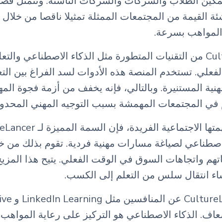
كين الطلاب والشركات والشركات الناشئة. وتتمثل قضيته
ئة القيمة من المجتمعات الممثلة تمثيلا ناقصا من خلا
المواهب بسرعة.
تستفيد CultureLancer من التقنيات المتطورة مثل الذكاء الاصطناعي و
لفعلي. تستخدم المنصة هذه الأدوات لسد الفراغ بين التع
هنية المستنيرة. وبالتالي، فإنه يخفف من أزمة فجوة المه
اقم في المجتمعات المهمشة بسبب التوجيه المهني المحدود
لاصطناعي لصياغة مسارات مهنية فردية. تقوم بذلك من خ
هم واتجاهات السوق في الوقت الفعلي. يتيح هذا المزيج 
أضعاف. الذكاء الاصطناعي هو التركيز على رعاية المواهب 