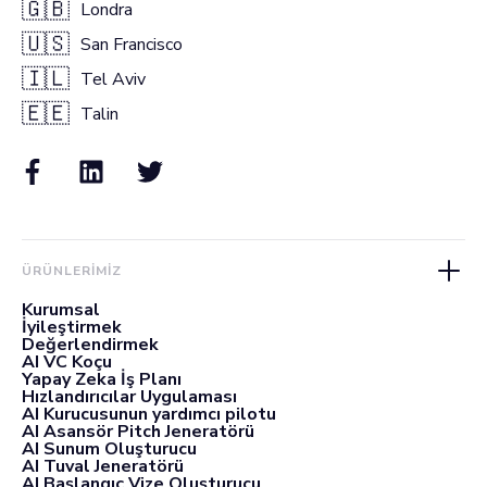
🇬🇧
Londra
🇺🇸
San Francisco
🇮🇱
Tel Aviv
🇪🇪
Talin
ÜRÜNLERIMIZ
Kurumsal
İyileştirmek
Değerlendirmek
AI VC Koçu
Yapay Zeka İş Planı
Hızlandırıcılar Uygulaması
AI Kurucusunun yardımcı pilotu
AI Asansör Pitch Jeneratörü
AI Sunum Oluşturucu
AI Tuval Jeneratörü
AI Başlangıç Vize Oluşturucu