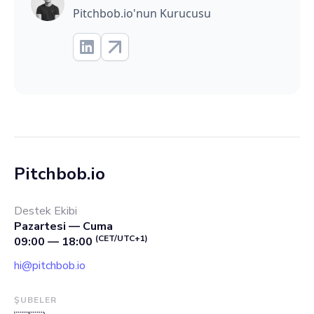
Pitchbob.io'nun Kurucusu
Pitchbob.io
Destek Ekibi
Pazartesi — Cuma
(CET/UTC+1)
09:00 — 18:00
hi@pitchbob.io
ŞUBELER