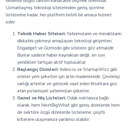
nedenle doğru tanıtım kanallarını seçmek önemlidir.
Uzmanlaşmış teknoloji sitelerinden geniş işletme
listelerine kadar, her platform belirli bir amaca hizmet
eder:
Teknik Haber Siteleri:
Yatırımcıların ve meraklıların
dikkatini çekmeyi amaçlayan teknoloji girişimleri,
Engadget ve Gizmodo gibi sitelere göz atmalıdır.
Bunlar sadece haber kaynakları değil, en son
yenilikleri tartışan aktif topluluklar.
Başlangıç Dizinleri:
Index.co ve StartupWizz gibi
siteler yeni şirketler için altın madenleridir. Çevrimiçi
varlığı artırırlar ve gelecek vaat eden fırsatlara göz
atan potansiyel yatırımcıları çekerler.
Genel ve Niş Listeleri:
Odak noktanıza bağlı
olarak, hem NextBigWhat gibi geniş dizinlerde hem
de sektöre özgü dizinlerde listeleme, çeşitli
kitlelere ulaşmanıza yardımcı olabilir.