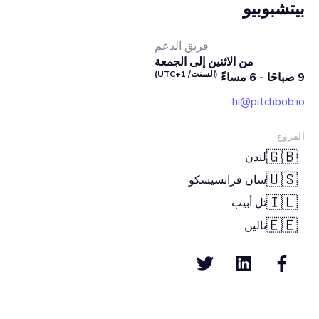
بيتشبوبيو
فريق الدعم
من الاثنين إلى الجمعة
(السنت/ UTC+1)
9 صباحًا - 6 مساءً
hi@pitchbob.io
الفروع
🇬🇧
لندن
🇺🇸
سان فرانسيسكو
🇮🇱
تل أبيب
🇪🇪
تالين