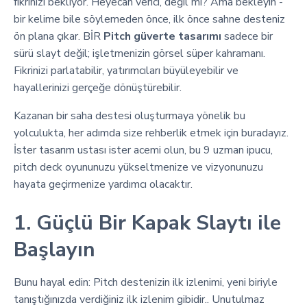
fikrinizi bekliyor. Heyecan verici, değil mi? Ama bekleyin -
bir kelime bile söylemeden önce, ilk önce sahne desteniz
ön plana çıkar. BİR
Pitch güverte tasarımı
sadece bir
sürü slayt değil; işletmenizin görsel süper kahramanı.
Fikrinizi parlatabilir, yatırımcıları büyüleyebilir ve
hayallerinizi gerçeğe dönüştürebilir.
Kazanan bir saha destesi oluşturmaya yönelik bu
yolculukta, her adımda size rehberlik etmek için buradayız.
İster tasarım ustası ister acemi olun, bu 9 uzman ipucu,
pitch deck oyununuzu yükseltmenize ve vizyonunuzu
hayata geçirmenize yardımcı olacaktır.
1. Güçlü Bir Kapak Slaytı ile
Başlayın
Bunu hayal edin: Pitch destenizin ilk izlenimi, yeni biriyle
tanıştığınızda verdiğiniz ilk izlenim gibidir.. Unutulmaz