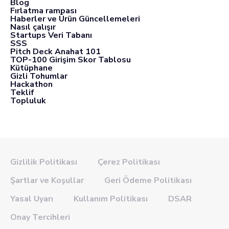
Blog
Fırlatma rampası
Haberler ve Ürün Güncellemeleri
Nasıl çalışır
Startups Veri Tabanı
SSS
Pitch Deck Anahat 101
TOP-100 Girişim Skor Tablosu
Kütüphane
Gizli Tohumlar
Hackathon
Teklif
Topluluk
Gizlilik Politikası
Çerez Politikası
Şartlar ve Koşullar
Geri Ödeme Politikası
Yasal Uyarı
Kullanım Politikası
DSAR
Onay Tercihleri