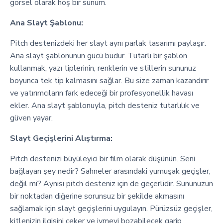
görsel olarak hoş bir sunum.
Ana Slayt Şablonu:
Pitch destenizdeki her slayt aynı parlak tasarımı paylaşır.
Ana slayt şablonunun gücü budur. Tutarlı bir şablon
kullanmak, yazı tiplerinin, renklerin ve stillerin sununuz
boyunca tek tip kalmasını sağlar. Bu size zaman kazandırır
ve yatırımcıların fark edeceği bir profesyonellik havası
ekler. Ana slayt şablonuyla, pitch desteniz tutarlılık ve
güven yayar.
Slayt Geçişlerini Alıştırma:
Pitch destenizi büyüleyici bir film olarak düşünün. Seni
bağlayan şey nedir? Sahneler arasındaki yumuşak geçişler,
değil mi? Aynısı pitch desteniz için de geçerlidir. Sununuzun
bir noktadan diğerine sorunsuz bir şekilde akmasını
sağlamak için slayt geçişlerini uygulayın. Pürüzsüz geçişler,
kitlenizin ilgisini çeker ve ivmeyi bozabilecek garip