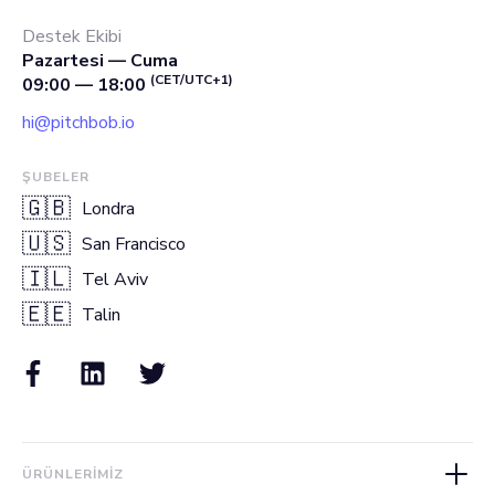
Destek Ekibi
Pazartesi — Cuma
(CET/UTC+1)
09:00 — 18:00
hi@pitchbob.io
ŞUBELER
🇬🇧
Londra
🇺🇸
San Francisco
🇮🇱
Tel Aviv
🇪🇪
Talin
ÜRÜNLERIMIZ