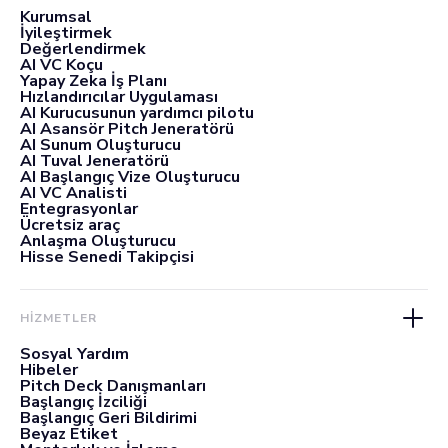
Kurumsal
İyileştirmek
Değerlendirmek
AI VC Koçu
Yapay Zeka İş Planı
Hızlandırıcılar Uygulaması
AI Kurucusunun yardımcı pilotu
AI Asansör Pitch Jeneratörü
AI Sunum Oluşturucu
AI Tuval Jeneratörü
AI Başlangıç Vize Oluşturucu
AI VC Analisti
Entegrasyonlar
Ücretsiz araç
Anlaşma Oluşturucu
Hisse Senedi Takipçisi
HİZMETLER
Sosyal Yardım
Hibeler
Pitch Deck Danışmanları
Başlangıç İzciliği
Başlangıç Geri Bildirimi
Beyaz Etiket