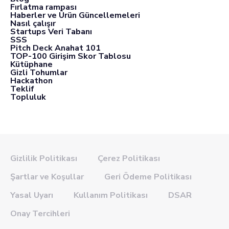
Fırlatma rampası
Haberler ve Ürün Güncellemeleri
Nasıl çalışır
Startups Veri Tabanı
SSS
Pitch Deck Anahat 101
TOP-100 Girişim Skor Tablosu
Kütüphane
Gizli Tohumlar
Hackathon
Teklif
Topluluk
Gizlilik Politikası
Çerez Politikası
Şartlar ve Koşullar
Geri Ödeme Politikası
Yasal Uyarı
Kullanım Politikası
DSAR
Onay Tercihleri