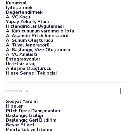
Kurumsal
İyileştirmek
Değerlendirmek
AI VC Koçu
Yapay Zeka İş Planı
Hızlandırıcılar Uygulaması
AI Kurucusunun yardımcı pilotu
AI Asansör Pitch Jeneratörü
AI Sunum Oluşturucu
AI Tuval Jeneratörü
AI Başlangıç Vize Oluşturucu
AI VC Analisti
Entegrasyonlar
Ücretsiz araç
Anlaşma Oluşturucu
Hisse Senedi Takipçisi
HİZMETLER
Sosyal Yardım
Hibeler
Pitch Deck Danışmanları
Başlangıç İzciliği
Başlangıç Geri Bildirimi
Beyaz Etiket
Mentorluk ve İzleme