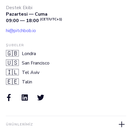
Destek Ekibi
Pazartesi — Cuma
(CET/UTC+1)
09:00 — 18:00
hi@pitchbob.io
ŞUBELER
🇬🇧
Londra
🇺🇸
San Francisco
🇮🇱
Tel Aviv
🇪🇪
Talin
ÜRÜNLERIMIZ