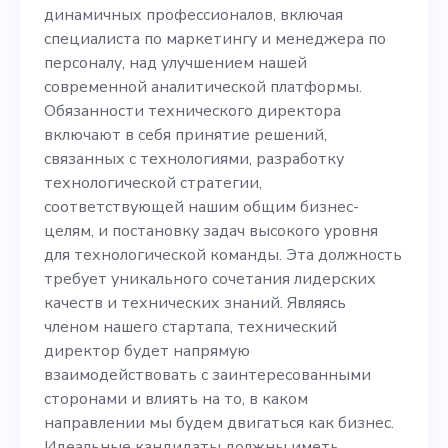
и менеджера по персоналу,
динамичных профессионалов, включая
над улучшением нашей
специалиста по маркетингу и менеджера по
персоналу, над улучшением нашей
современной
современной аналитической платформы.
аналитической платформы.
Обязанности технического директора
включают в себя принятие решений,
Обязанности технического
связанных с технологиями, разработку
директора включают в
технологической стратегии,
соответствующей нашим общим бизнес-
себя принятие решений,
целям, и постановку задач высокого уровня
связанных с технологиями,
для технологической команды. Эта должность
требует уникального сочетания лидерских
разработку
качеств и технических знаний. Являясь
технологической
членом нашего стартапа, технический
директор будет напрямую
стратегии,
взаимодействовать с заинтересованными
соответствующей нашим
сторонами и влиять на то, в каком
направлении мы будем двигаться как бизнес.
общим бизнес-целям, и
Идеальные кандидаты должны иметь