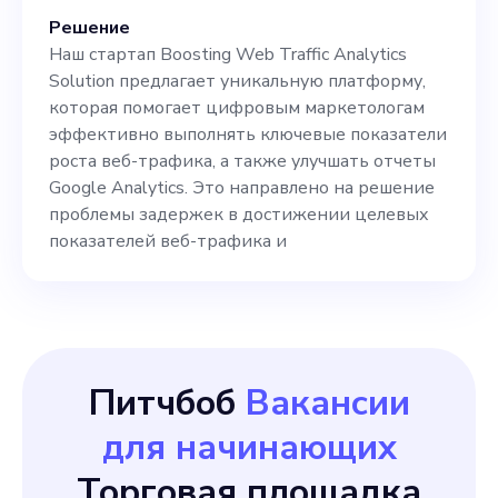
сторонами и влиять на то, в
Решение
каком направлении мы
Наш стартап Boosting Web Traffic Analytics
будем двигаться как
Solution предлагает уникальную платформу,
которая помогает цифровым маркетологам
бизнес. Идеальные
эффективно выполнять ключевые показатели
кандидаты должны иметь
роста веб-трафика, а также улучшать отчеты
Google Analytics. Это направлено на решение
богатый опыт
проблемы задержек в достижении целевых
программирования,
показателей веб-трафика и
системной архитектуры и
проверенный опыт работы
на руководящих
Питчбоб
Вакансии
должностях в
для начинающих
технологических
компаниях или стартапах.
Торговая площадка