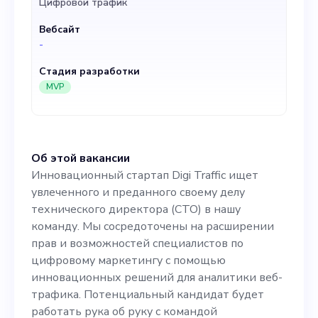
Цифровой трафик
возможностей
Вебсайт
специалистов по
-
цифровому маркетингу с
Стадия разработки
помощью инновационных
MVP
решений для аналитики
веб-трафика.
Об этой вакансии
Потенциальный кандидат
Инновационный стартап Digi Traffic ищет
будет работать рука об
увлеченного и преданного своему делу
технического директора (CTO) в нашу
руку с командой
команду. Мы сосредоточены на расширении
динамичных
прав и возможностей специалистов по
цифровому маркетингу с помощью
профессионалов, включая
инновационных решений для аналитики веб-
специалиста по маркетингу
трафика. Потенциальный кандидат будет
работать рука об руку с командой