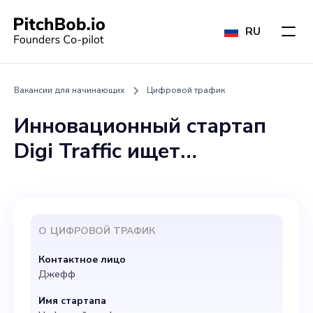
RU
Вакансии для начинающих
Цифровой трафик
Инновационный стартап
Digi Traffic ищет
увлеченного и преданного
своему делу технического
директора (CTO) в нашу
О
ЦИФРОВОЙ ТРАФИК
команду. Мы
Контактное лицо
сосредоточены на
Джефф
расширении прав и
Имя стартапа