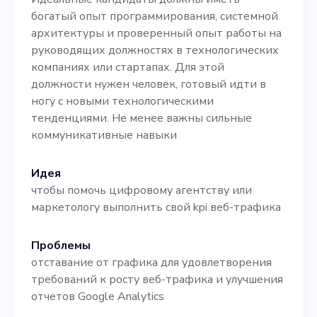
постановку задач высокого
богатый опыт программирования, системной
архитектуры и проверенный опыт работы на
уровня для
руководящих должностях в технологических
технологической команды.
компаниях или стартапах. Для этой
должности нужен человек, готовый идти в
Эта должность требует
ногу с новыми технологическими
уникального сочетания
тенденциями. Не менее важны сильные
коммуникативные навыки
лидерских качеств и
технических знаний.
Идея
Являясь членом нашего
чтобы помочь цифровому агентству или
маркетологу выполнить свой kpi веб-трафика
стартапа, технический
директор будет напрямую
Проблемы
отставание от графика для удовлетворения
взаимодействовать с
требований к росту веб-трафика и улучшения
заинтересованными
отчетов Google Analytics