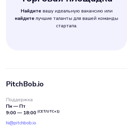
Для этой должности нужен
Найдите
вашу идеальную вакансию или
человек, готовый идти в
найдите
лучшие таланты для вашей команды
стартапа.
ногу с новыми
технологическими
тенденциями. Не менее
важны сильные
коммуникативные навыки
PitchBob.io
Поддержка
Пн — Пт
(CET/UTC+1)
9:00 — 18:00
hi@pitchbob.io