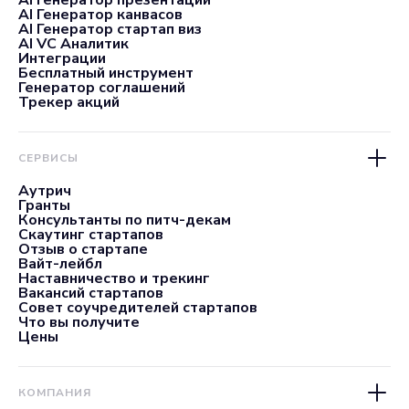
AI Генератор презентаций
AI Генератор канвасов
AI Генератор стартап виз
AI VC Аналитик
Интеграции
Бесплатный инструмент
Генератор соглашений
Трекер акций
СЕРВИСЫ
Аутрич
Гранты
Консультанты по питч-декам
Скаутинг стартапов
Отзыв о стартапе
Вайт-лейбл
Наставничество и трекинг
Вакансий стартапов
Совет соучредителей стартапов
Что вы получите
Цены
КОМПАНИЯ