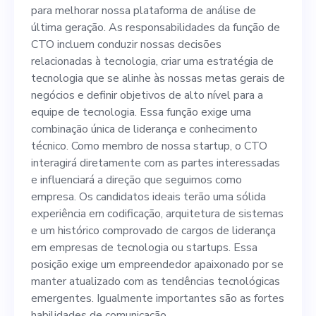
conduzir nossas decisões
para melhorar nossa plataforma de análise de
relacionadas à tecnologia,
última geração. As responsabilidades da função de
CTO incluem conduzir nossas decisões
criar uma estratégia de
relacionadas à tecnologia, criar uma estratégia de
tecnologia que se alinhe às
tecnologia que se alinhe às nossas metas gerais de
negócios e definir objetivos de alto nível para a
nossas metas gerais de
equipe de tecnologia. Essa função exige uma
negócios e definir objetivos
combinação única de liderança e conhecimento
técnico. Como membro de nossa startup, o CTO
de alto nível para a equipe
interagirá diretamente com as partes interessadas
de tecnologia. Essa função
e influenciará a direção que seguimos como
empresa. Os candidatos ideais terão uma sólida
exige uma combinação única
experiência em codificação, arquitetura de sistemas
de liderança e conhecimento
e um histórico comprovado de cargos de liderança
em empresas de tecnologia ou startups. Essa
técnico. Como membro de
posição exige um empreendedor apaixonado por se
nossa startup, o CTO
manter atualizado com as tendências tecnológicas
emergentes. Igualmente importantes são as fortes
interagirá diretamente com
habilidades de comunicação.