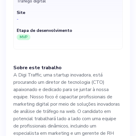
Tráfego digital
de soluções inovadoras de
Site
análise de tráfego na web. O
-
candidato em potencial
Etapa de desenvolvimento
trabalhará lado a lado com
MVP
uma equipe de profissionais
dinâmicos, incluindo um
Sobre este trabalho
especialista em marketing e
A Digi Traffic, uma startup inovadora, está
um gerente de RH para
procurando um diretor de tecnologia (CTO)
apaixonado e dedicado para se juntar à nossa
melhorar nossa plataforma
equipe. Nosso foco é capacitar profissionais de
de análise de última geração.
marketing digital por meio de soluções inovadoras
de análise de tráfego na web. O candidato em
As responsabilidades da
potencial trabalhará lado a lado com uma equipe
função de CTO incluem
de profissionais dinâmicos, incluindo um
especialista em marketing e um gerente de RH