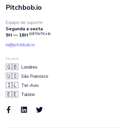
Pitchbob.io
Equipe de suporte
Segunda a sexta
(CET/UTC+1)
9H — 18H
hi@pitchbob.io
FILIAIS
🇬🇧
Londres
🇺🇸
São Francisco
🇮🇱
Tel-Aviv
🇪🇪
Tallinn