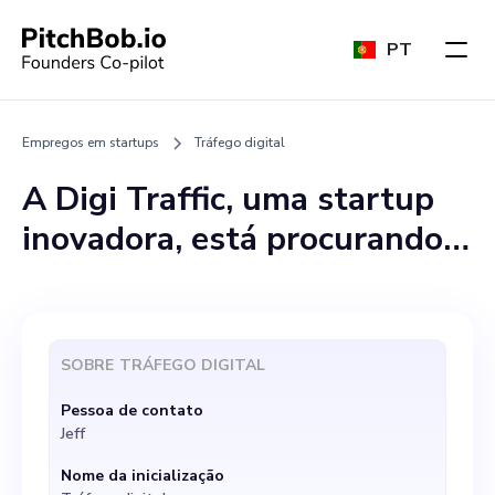
PT
Empregos em startups
Tráfego digital
A Digi Traffic, uma startup
inovadora, está procurando
um diretor de tecnologia
(CTO) apaixonado e
dedicado para se juntar à
SOBRE
TRÁFEGO DIGITAL
nossa equipe. Nosso foco é
Pessoa de contato
capacitar profissionais de
Jeff
marketing digital por meio
Nome da inicialização