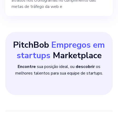
por se manter atualizado
atrasos nos cronogramas no cumprimento das
metas de tráfego da web e
com as tendências
tecnológicas emergentes.
Igualmente importantes são
as fortes habilidades de
PitchBob
Empregos em
comunicação.
startups
Marketplace
Encontre
sua posição ideal, ou
descobrir
os
melhores talentos para sua equipe de startups.