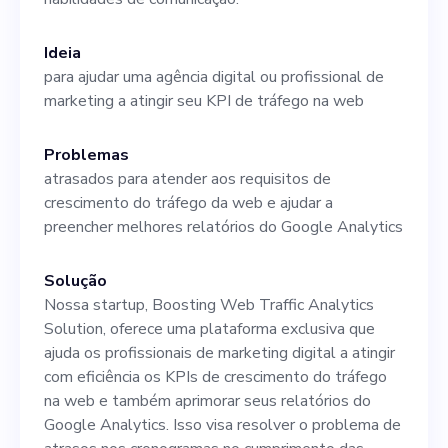
as partes interessadas e
influenciará a direção que
Ideia
para ajudar uma agência digital ou profissional de
seguimos como empresa. Os
marketing a atingir seu KPI de tráfego na web
candidatos ideais terão uma
Problemas
sólida experiência em
atrasados para atender aos requisitos de
codificação, arquitetura de
crescimento do tráfego da web e ajudar a
preencher melhores relatórios do Google Analytics
sistemas e um histórico
comprovado de cargos de
Solução
liderança em empresas de
Nossa startup, Boosting Web Traffic Analytics
Solution, oferece uma plataforma exclusiva que
tecnologia ou startups. Essa
ajuda os profissionais de marketing digital a atingir
posição exige um
com eficiência os KPIs de crescimento do tráfego
na web e também aprimorar seus relatórios do
empreendedor apaixonado
Google Analytics. Isso visa resolver o problema de