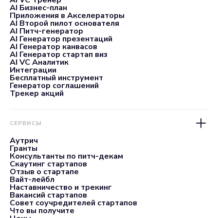
AI VC Тренер
AI Бизнес-план
Приложения в Акселераторы
AI Второй пилот основателя
AI Питч-генератор
AI Генератор презентаций
AI Генератор канвасов
AI Генератор стартап виз
AI VC Аналитик
Интеграции
Бесплатный инструмент
Генератор соглашений
Трекер акций
СЕРВИСЫ
Аутрич
Гранты
Консультанты по питч-декам
Скаутинг стартапов
Отзыв о стартапе
Вайт-лейбл
Наставничество и трекинг
Вакансий стартапов
Совет соучредителей стартапов
Что вы получите