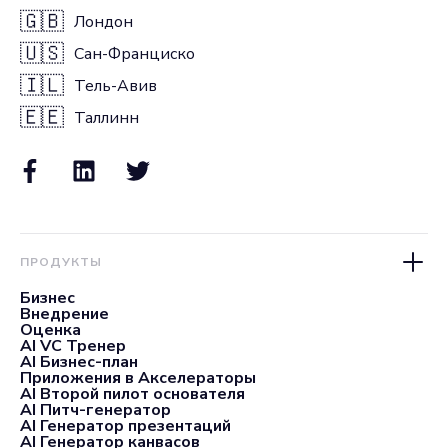
🇬🇧
Лондон
🇺🇸
Сан-Франциско
🇮🇱
Тель-Авив
🇪🇪
Таллинн
ПРОДУКТЫ
Бизнес
Внедрение
Оценка
AI VC Тренер
AI Бизнес-план
Приложения в Акселераторы
AI Второй пилот основателя
AI Питч-генератор
AI Генератор презентаций
AI Генератор канвасов