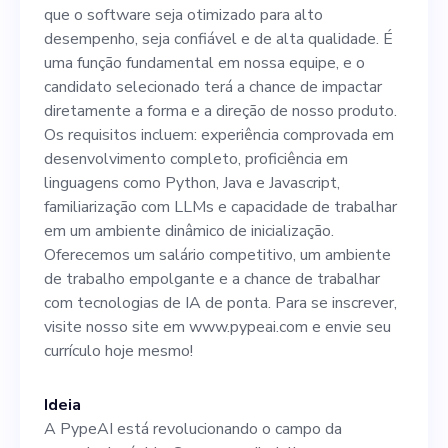
confiável e de alta qualidade.
que o software seja otimizado para alto
É uma função fundamental
desempenho, seja confiável e de alta qualidade. É
uma função fundamental em nossa equipe, e o
em nossa equipe, e o
candidato selecionado terá a chance de impactar
candidato selecionado terá a
diretamente a forma e a direção de nosso produto.
Os requisitos incluem: experiência comprovada em
chance de impactar
desenvolvimento completo, proficiência em
diretamente a forma e a
linguagens como Python, Java e Javascript,
familiarização com LLMs e capacidade de trabalhar
direção de nosso produto. Os
em um ambiente dinâmico de inicialização.
requisitos incluem:
Oferecemos um salário competitivo, um ambiente
de trabalho empolgante e a chance de trabalhar
experiência comprovada em
com tecnologias de IA de ponta. Para se inscrever,
desenvolvimento completo,
visite nosso site em www.pypeai.com e envie seu
currículo hoje mesmo!
proficiência em linguagens
como Python, Java e
Ideia
Javascript, familiarização
A PypeAI está revolucionando o campo da