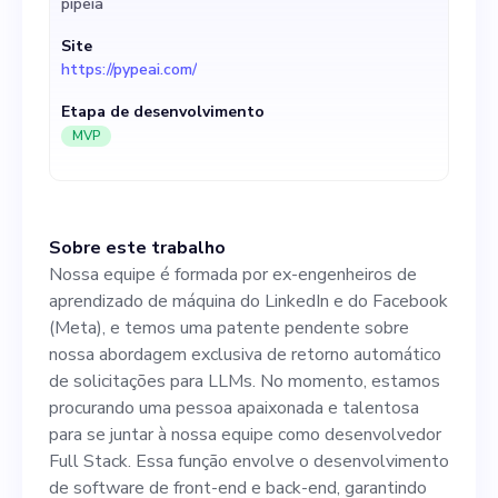
pipeia
solicitações para LLMs. No
Site
momento, estamos
https://pypeai.com/
procurando uma pessoa
Etapa de desenvolvimento
apaixonada e talentosa para
MVP
se juntar à nossa equipe
como desenvolvedor Full
Sobre este trabalho
Stack. Essa função envolve o
Nossa equipe é formada por ex-engenheiros de
desenvolvimento de
aprendizado de máquina do LinkedIn e do Facebook
(Meta), e temos uma patente pendente sobre
software de front-end e
nossa abordagem exclusiva de retorno automático
back-end, garantindo que o
de solicitações para LLMs. No momento, estamos
procurando uma pessoa apaixonada e talentosa
software seja otimizado para
para se juntar à nossa equipe como desenvolvedor
alto desempenho, seja
Full Stack. Essa função envolve o desenvolvimento
de software de front-end e back-end, garantindo