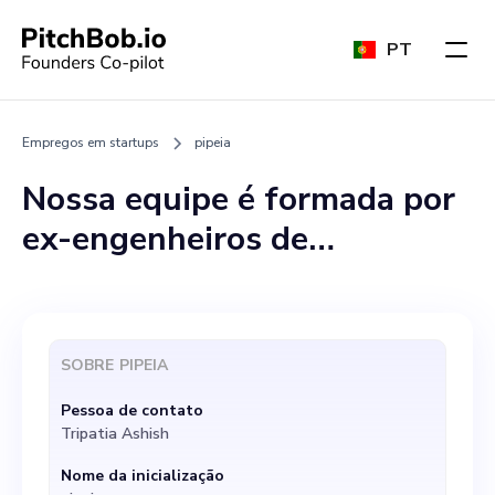
PT
Empregos em startups
pipeia
Nossa equipe é formada por
ex-engenheiros de
aprendizado de máquina do
LinkedIn e do Facebook
(Meta), e temos uma patente
SOBRE
PIPEIA
pendente sobre nossa
Pessoa de contato
abordagem exclusiva de
Tripatia Ashish
retorno automático de
Nome da inicialização