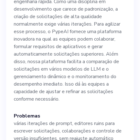
engenharia rápida. Como uma disciplina em
com LLMs e capacidade de
desenvolvimento que carece de padronização, a
trabalhar em um ambiente
criação de solicitações de alta qualidade
normalmente exige várias iterações. Para agilizar
dinâmico de inicialização.
esse processo, o PypeAI fornece uma plataforma
Oferecemos um salário
inovadora na qual as equipes podem colaborar,
formular requisitos de aplicativos e gerar
competitivo, um ambiente de
automaticamente solicitações superiores. Além
trabalho empolgante e a
disso, nossa plataforma facilita a comparação de
solicitações em vários modelos de LLM e o
chance de trabalhar com
gerenciamento dinâmico e o monitoramento do
tecnologias de IA de ponta.
desempenho imediato. Isso dá às equipes a
capacidade de ajustar e refinar as solicitações
Para se inscrever, visite
conforme necessário.
nosso site em
Problemas
www.pypeai.com e envie seu
várias iterações de prompt, editores ruins para
currículo hoje mesmo!
escrever solicitações, colaborações e controle de
versão insuficientes, sem reajuste automático