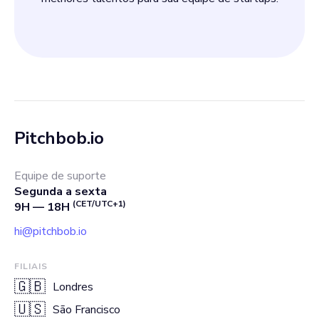
Pitchbob.io
Equipe de suporte
Segunda a sexta
(CET/UTC+1)
9H — 18H
hi@pitchbob.io
FILIAIS
🇬🇧
Londres
🇺🇸
São Francisco