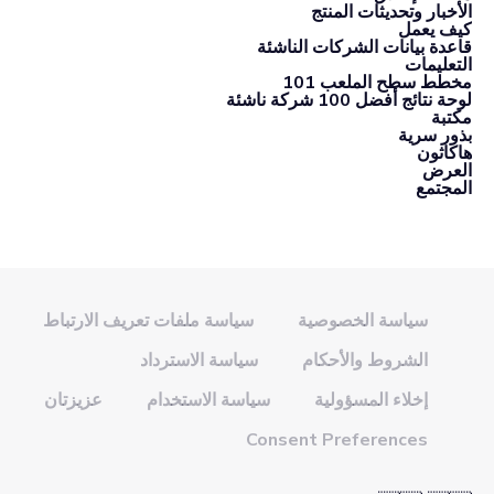
الأخبار وتحديثات المنتج
كيف يعمل
قاعدة بيانات الشركات الناشئة
التعليمات
مخطط سطح الملعب 101
لوحة نتائج أفضل 100 شركة ناشئة
مكتبة
بذور سرية
هاكاثون
العرض
المجتمع
سياسة الخصوصية
سياسة ملفات تعريف الارتباط
الشروط والأحكام
سياسة الاسترداد
إخلاء المسؤولية
سياسة الاستخدام
عزيزتان
Consent Preferences