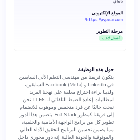
بايباي
كمطور Full Stack. يتضمن هذا
الموقع الإلكتروني
الدور تطوير كل من برامج
https://pypeai.com/
الواجهة الأمامية والخلفية، مما
مرحلة التطوير
يضمن تحسين البرنامج لتحقيق
أفضل لاعب
الأداء العالي والموثوقية والجودة
العالية. إنه دور محوري داخل
حول هذه الوظيفة
فريقنا، وسيحظى المرشح الناجح
يتكون فريقنا من مهندسي التعلم الآلي السابقين
بفرصة التأثير بشكل مباشر على
في LinkedIn و Facebook (Meta) السابقين،
ولدينا براءة اختراع معلقة على نهجنا الفريد
شكل واتجاه منتجنا. تشمل
لمطالبات إعادة الضبط التلقائي لـ LLMs. نحن
المتطلبات: خبرة مثبتة في تطوير
نبحث حاليًا عن فرد متحمس وموهوب للانضمام
إلى فريقنا كمطور Full Stack. يتضمن هذا الدور
المكدس الكامل، والكفاءة في
تطوير كل من برامج الواجهة الأمامية والخلفية،
لغات مثل Python و Java و
مما يضمن تحسين البرنامج لتحقيق الأداء العالي
والموثوقية والجودة العالية. إنه دور محوري داخل