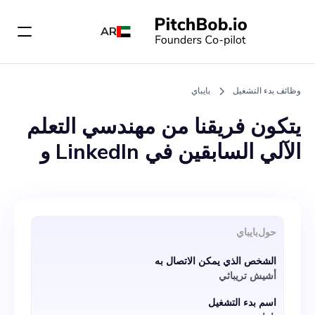
AR
وظائف بدء التشغيل
بايباي
يتكون فريقنا من مهندسي التعلم
الآلي السابقين في LinkedIn و
Facebook (Meta) السابقين،
ولدينا براءة اختراع معلقة على
نهجنا الفريد لمطالبات إعادة
حول
بايباي
الضبط التلقائي لـ LLMs. نحن
الشخص الذي يمكن الاتصال به
نبحث حاليًا عن فرد متحمس
أشيش تريباثي
وموهوب للانضمام إلى فريقنا
اسم بدء التشغيل