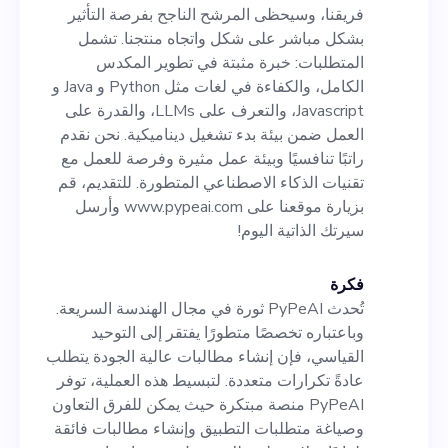
Javascript، والتعرف على
فريقنا، وسيحظى المرشح الناجح بفرصة التأثير
LLMs، والقدرة على العمل ضمن
بشكل مباشر على شكل واتجاه منتجنا. تشمل
المتطلبات: خبرة مثبتة في تطوير المكدس
بيئة بدء تشغيل ديناميكية. نحن
الكامل، والكفاءة في لغات مثل Python و Java و
نقدم راتبًا تنافسيًا وبيئة عمل
Javascript، والتعرف على LLMs، والقدرة على
العمل ضمن بيئة بدء تشغيل ديناميكية. نحن نقدم
مثيرة وفرصة للعمل مع تقنيات
راتبًا تنافسيًا وبيئة عمل مثيرة وفرصة للعمل مع
الذكاء الاصطناعي المتطورة.
تقنيات الذكاء الاصطناعي المتطورة. للتقديم، قم
بزيارة موقعنا على www.pypeai.com وأرسل
للتقديم، قم بزيارة موقعنا على
سيرتك الذاتية اليوم!
www.pypeai.com وأرسل
سيرتك الذاتية اليوم!
فكرة
تُحدث PyPeAI ثورة في مجال الهندسة السريعة.
وباعتباره تخصصًا متطورًا يفتقر إلى التوحيد
القياسي، فإن إنشاء مطالبات عالية الجودة يتطلب
عادةً تكرارات متعددة. لتبسيط هذه العملية، توفر
PyPeAI منصة مبتكرة حيث يمكن للفرق التعاون
وصياغة متطلبات التطبيق وإنشاء مطالبات فائقة