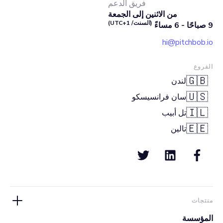
فريق الدعم
من الاثنين إلى الجمعة
(السنت/ UTC+1)
9 صباحًا - 6 مساءً
hi@pitchbob.io
الفروع
🇬🇧
لندن
🇺🇸
سان فرانسيسكو
🇮🇱
تل أبيب
🇪🇪
تالين
منتجات
المؤسسة