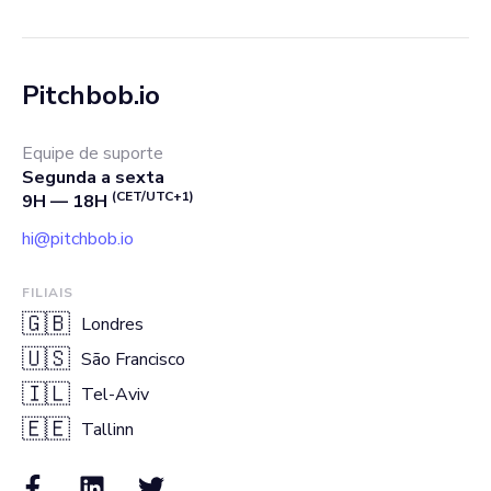
Pitchbob.io
Equipe de suporte
Segunda a sexta
(CET/UTC+1)
9H — 18H
hi@pitchbob.io
FILIAIS
🇬🇧
Londres
🇺🇸
São Francisco
🇮🇱
Tel-Aviv
🇪🇪
Tallinn