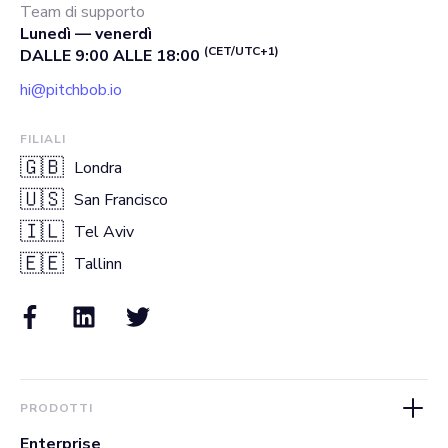
Team di supporto
Lunedì — venerdì
(CET/UTC+1)
DALLE 9:00 ALLE 18:00
hi@pitchbob.io
FILIALI
🇬🇧
Londra
🇺🇸
San Francisco
🇮🇱
Tel Aviv
🇪🇪
Tallinn
PRODOTTI
Enterprise