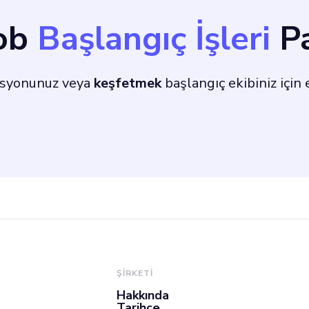
laşmak için kampany
Bob
Başlangıç İşleri
Pa
ayacaktır. UI/UX ta
isyonunuz veya
keşfetmek
başlangıç ekibiniz için 
ri geliştirmek için t
şturacaksınız.
ŞİRKETİ
Hakkında
Tarihçe