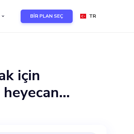
BİR PLAN SEÇ
TR
ak için
n heyecan
atformumuz
 yazarları hayır