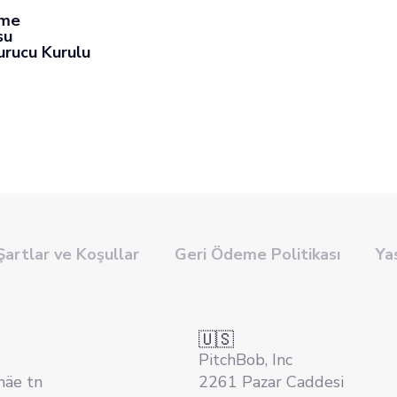
eme
su
urucu Kurulu
Şartlar ve Koşullar
Geri Ödeme Politikası
Ya
🇺🇸
PitchBob, Inc
mäe tn
2261 Pazar Caddesi