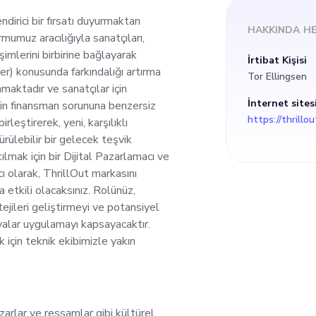
i girişimlerini birbi
endirici bir fırsatı duyurmaktan
HAKKINDA
H
umuz aracılığıyla sanatçıları,
ebilir Kalkınma Hed
işimlerini birbirine bağlayarak
İrtibat Kişisi
r) konusunda farkındalığı artırma
Tor Ellingsen
ndalığı artırma mis
maktadır ve sanatçılar için
İnternet sites
 için finansman sorununa benzersiz
https://thrillo
rleştirerek, yeni, karşılıklı
, Norveç'te bulunma
ürülebilir bir gelecek teşvik
lmak için bir Dijital Pazarlamacı ve
ürdürülebilir gelir y
cı olarak, ThrillOut markasını
etkili olacaksınız. Rolünüz,
ejileri geliştirmeyi ve potansiyel
 finansman sorununa 
yalar uygulamayı kapsayacaktır.
 için teknik ekibimizle yakın
ük ediyoruz. Bu iki e
ni, karşılıklı faydala
zarlar ve ressamlar gibi kültürel