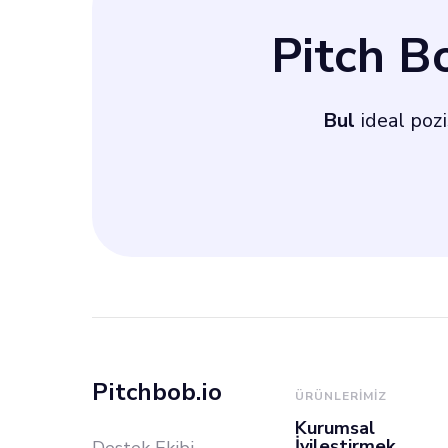
ve paydaşlara u
Pitch 
uygulamayı kaps
Bul
ideal poz
olarak, özellikle
yakın arayüz olu
Pitchbob.io
ÜRÜNLERIMIZ
Kurumsal
İyileştirmek