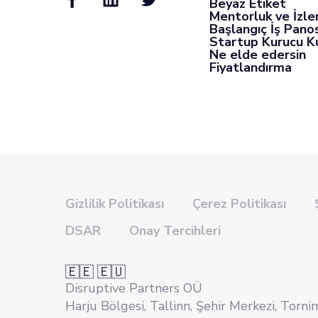
Beyaz Etiket
Mentorluk ve İzl
Başlangıç İş Pano
Startup Kurucu K
Ne elde edersin
Fiyatlandırma
Gizlilik Politikası
Çerez Politikası
DSAR
Onay Tercihleri
🇪🇪 🇪🇺
Disruptive Partners OÜ
Harju Bölgesi, Tallinn, Şehir Merkezi, Torni