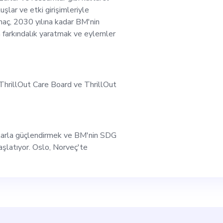
n daha sürdürülebilir
uşlar ve etki girişimleriyle
maç, 2030 yılına kadar BM'nin
n farkındalık yaratmak ve eylemler
e
r Dijital Pazarlamacı
ı, ThrillOut Care Board ve ThrillOut
macı olarak,
sını şekillendirmed
raçlarla güçlendirmek ve BM'nin SDG
 başlatıyor. Oslo, Norveç'te
aşmada etkili olacaks
ını teşvik etmeyi, pa
ştirmeyi ve potansiye