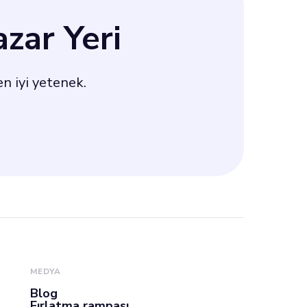
alar
zar Yeri
sarımcımız
en iyi yetenek.
eknik ekibimizle
MEDYA
Blog
Fırlatma rampası