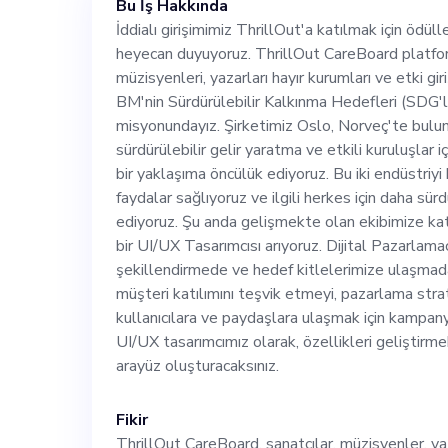
Bu İş Hakkında
kurumları ve etk
İddialı girişimimiz ThrillOut'a katılmak için ödüll
heyecan duyuyoruz. ThrillOut CareBoard platform
BM'nin Sürdürül
müzisyenleri, yazarları hayır kurumları ve etki gir
BM'nin Sürdürülebilir Kalkınma Hedefleri (SDG'le
konusunda farkı
misyonundayız. Şirketimiz Oslo, Norveç'te bulun
sürdürülebilir gelir yaratma ve etkili kuruluşlar
bir yaklaşıma öncülük ediyoruz. Bu iki endüstriyi bi
Şirketimiz Oslo
faydalar sağlıyoruz ve ilgili herkes için daha sürd
ediyoruz. Şu anda gelişmekte olan ekibimize katı
sanatçılar için s
bir UI/UX Tasarımcısı arıyoruz. Dijital Pazarlama
şekillendirmede ve hedef kitlelerimize ulaşmada 
müşteri katılımını teşvik etmeyi, pazarlama strat
kuruluşlar için
kullanıcılara ve paydaşlara ulaşmak için kampan
UI/UX tasarımcımız olarak, özellikleri geliştirmek
yaklaşıma öncül
arayüz oluşturacaksınız.
birleştirerek, ye
Fikir
ThrillOut CareBoard, sanatçılar, müzisyenler, ya