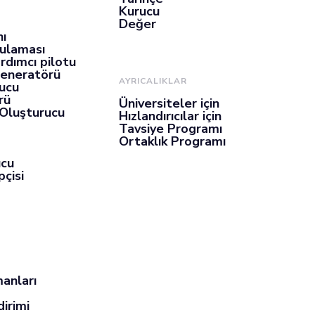
Kurucu
Değer
nı
gulaması
rdımcı pilotu
Jeneratörü
AYRICALIKLAR
ucu
rü
Üniversiteler için
 Oluşturucu
Hızlandırıcılar için
Tavsiye Programı
Ortaklık Programı
ucu
çisi
anları
dirimi