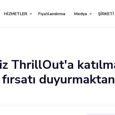
HİZMETLER
Fiyatlandırma
Medya
ŞİRKETİ
iz ThrillOut'a katılm
r fırsatı duyurmakta
illOut CareBoard pl
tçıları, müzisyenleri,