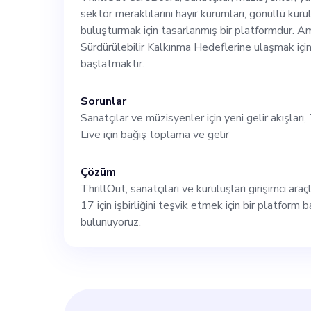
ilgili herkes içi
sektör meraklılarını hayır kurumları, gönüllü kurul
buluşturmak için tasarlanmış bir platformdur. A
Sürdürülebilir Kalkınma Hedeflerine ulaşmak içi
teşvik ediyoruz. Şu anda gelişmekte olan ekibimiz
başlatmaktır.
katılmak için bi
Sorunlar
Sanatçılar ve müzisyenler için yeni gelir akışlar
Tasarımcısı arıyoruz. Dijital Pazarla
Live için bağış toplama ve gelir
ThrillOut marka
Çözüm
ThrillOut, sanatçıları ve kuruluşları girişimci a
17 için işbirliğini teşvik etmek için bir platform
kitlelerimize ul
bulunuyoruz.
müşteri katılım
stratejileri geli