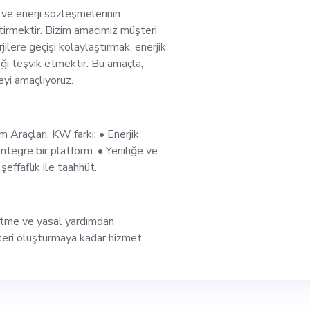
lama kampanyaları t
n ve enerji sözleşmelerinin
iştirmektir. Bizim amacımız müşteri
ilere geçişi kolaylaştırmak, enerjik
zel ekibimizle yakın
eği teşvik etmektir. Bu amaçla,
eyi amaçlıyoruz.
Rolünüzün bir kısmı, 
i şirketleri, enerji 
 Araçları. KW farkı: • Enerjik
entegre bir platform. • Yeniliğe ve
şeffaflık ile taahhüt.
st çalışanları içeren
armaşık enerji kavra
etme ve yasal yardımdan
şteri oluşturmaya kadar hizmet
çeriğe dönüştürmeyi iç