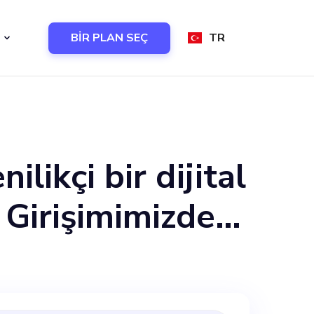
BİR PLAN SEÇ
TR
likçi bir dijital
 Girişimimizde
urmak için
li bir