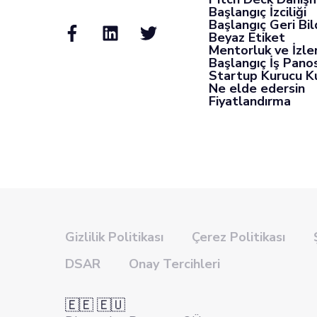
Başlangıç İzciliği
Başlangıç Geri Bil
Beyaz Etiket
Mentorluk ve İzl
Başlangıç İş Pano
Startup Kurucu K
Ne elde edersin
Fiyatlandırma
Gizlilik Politikası
Çerez Politikası
DSAR
Onay Tercihleri
🇪🇪 🇪🇺