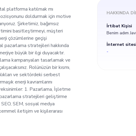
oruz. Şirketimiz, ba
jital platforma katılmak mı
HAKKINDA
DI
pozisyonunu doldurmak için motive
enerji sözleşmesi yö
rıyoruz. Şirketimiz, bağımsız
İrtibat Kişisi
timini basitleştirmeyi, müşteri
Benim adım Jav
 müşteri hizmetlerin
erji çözümlerine geçişi
İnternet sites
al pazarlama stratejileri hakkında
-
nerjiye büyük bir ilgi duyacaktır.
ülebilir enerji çözü
arlama kampanyaları tasarlamak ve
alışacaksınız. Rolünüzün bir kısmı,
ktadır. İdeal aday, dijital
anlıkları ve sektördeki serbest
armaşık enerji kavramlarını
Gereksinimler: 1. Pazarlama, İşletme
jileri hakkında deri
al pazarlama stratejileri geliştirme
. SEO, SEM, sosyal medya
sürdürülebilir enerji
kemmel iletişim ve kişilerarası
anıcı katılımını ve 