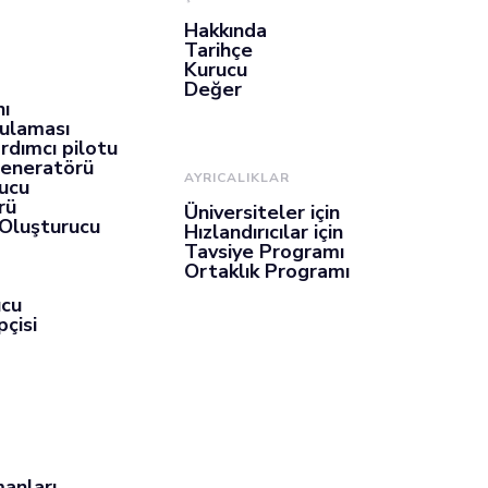
Hakkında
Tarihçe
Kurucu
Değer
nı
gulaması
rdımcı pilotu
Jeneratörü
AYRICALIKLAR
ucu
rü
Üniversiteler için
 Oluşturucu
Hızlandırıcılar için
Tavsiye Programı
Ortaklık Programı
ucu
çisi
anları