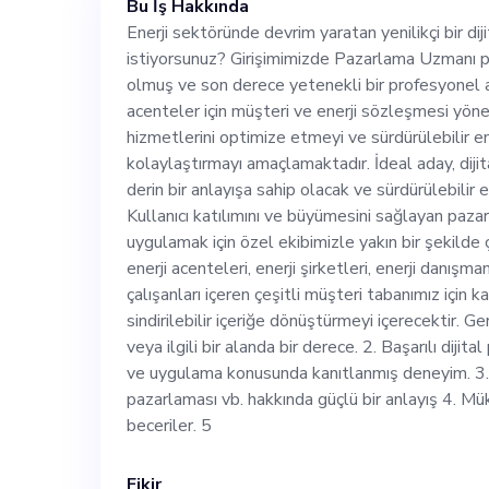
Bu İş Hakkında
profesyonel arıy
Enerji sektöründe devrim yaratan yenilikçi bir di
istiyorsunuz? Girişimimizde Pazarlama Uzmanı 
için müşteri ve 
olmuş ve son derece yetenekli bir profesyonel a
acenteler için müşteri ve enerji sözleşmesi yöne
basitleştirmeyi,
hizmetlerini optimize etmeyi ve sürdürülebilir en
kolaylaştırmayı amaçlamaktadır. İdeal aday, dijit
derin bir anlayışa sahip olacak ve sürdürülebilir e
etmeyi ve sürdür
Kullanıcı katılımını ve büyümesini sağlayan paz
uygulamak için özel ekibimizle yakın bir şekilde ç
kolaylaştırmayı amaçlama
enerji acenteleri, enerji şirketleri, enerji danışm
çalışanları içeren çeşitli müşteri tabanımız için k
sindirilebilir içeriğe dönüştürmeyi içerecektir. 
pazarlama strate
veya ilgili bir alanda bir derece. 2. Başarılı dijit
ve uygulama konusunda kanıtlanmış deneyim. 3
sahip olacak ve 
pazarlaması vb. hakkında güçlü bir anlayış 4. Mü
beceriler. 5
duyacaktır. Kull
Fikir