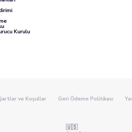
dirimi
eme
su
urucu Kurulu
Şartlar ve Koşullar
Geri Ödeme Politikası
Ya
🇺🇸