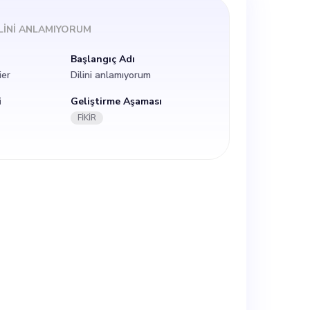
ğımsız acenteler
LINI ANLAMIYORUM
netimini
Başlangıç Adı
ier
Dilini anlamıyorum
i optimize
i
Geliştirme Aşaması
FİKİR
mlerine geçişi
n bir anlayışa
ye büyük bir ilgi
büyümesini