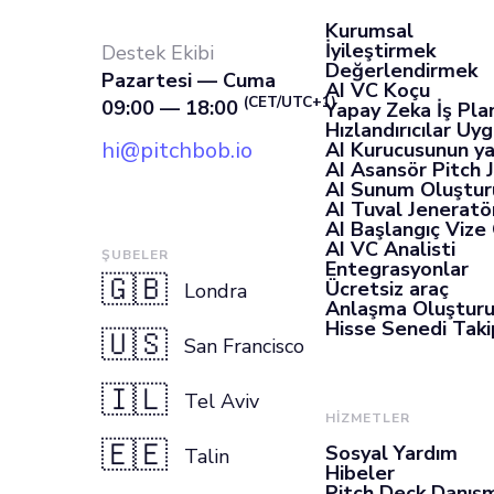
Kurumsal
İyileştirmek
Destek Ekibi
Değerlendirmek
Pazartesi — Cuma
AI VC Koçu
(CET/UTC+1)
09:00 — 18:00
Yapay Zeka İş Pla
Hızlandırıcılar Uy
hi@pitchbob.io
AI Kurucusunun ya
AI Asansör Pitch 
AI Sunum Oluştur
AI Tuval Jeneratö
AI Başlangıç Vize
AI VC Analisti
ŞUBELER
Entegrasyonlar
🇬🇧
Ücretsiz araç
Londra
Anlaşma Oluştur
Hisse Senedi Takip
🇺🇸
San Francisco
🇮🇱
Tel Aviv
HİZMETLER
🇪🇪
Sosyal Yardım
Talin
Hibeler
Pitch Deck Danışm