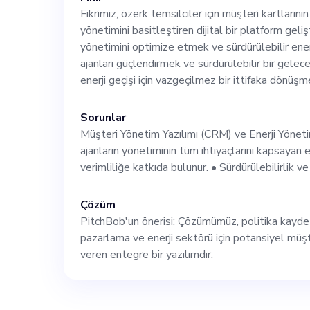
sağlayan pazar
Fikrimiz, özerk temsilciler için müşteri kartlarını
yönetimini basitleştiren dijital bir platform gel
yönetimini optimize etmek ve sürdürülebilir enerj
uygulamak için ö
ajanları güçlendirmek ve sürdürülebilir bir gelec
enerji geçişi için vazgeçilmez bir ittifaka dönüşm
çalışacaksınız. 
Sorunlar
acenteleri, enerj
Müşteri Yönetim Yazılımı (CRM) ve Enerji Yönetim
ajanların yönetiminin tüm ihtiyaçlarını kapsayan 
verimliliğe katkıda bulunur. • Sürdürülebilirlik ve 
sektördeki serbe
Çözüm
tabanımız için k
PitchBob'un önerisi: Çözümümüz, politika kayd
pazarlama ve enerji sektörü için potansiyel mü
sindirilebilir i
veren entegre bir yazılımdır.
Gereksinimler: 1. Pazarlama, İşletme veya ilgili bir