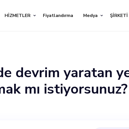
HİZMETLER
Fiyatlandırma
Medya
ŞİRKETİ
e devrim yaratan yeni
mak mı istiyorsunuz?
nı pozisyonunu dold
 son derece yetenek