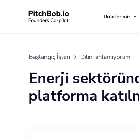
Ürünlerimiz
Başlangıç İşleri
Dilini anlamıyorum
Enerji sektöründ
platforma katıl
Pazarlama Uzma
motive olmuş ve