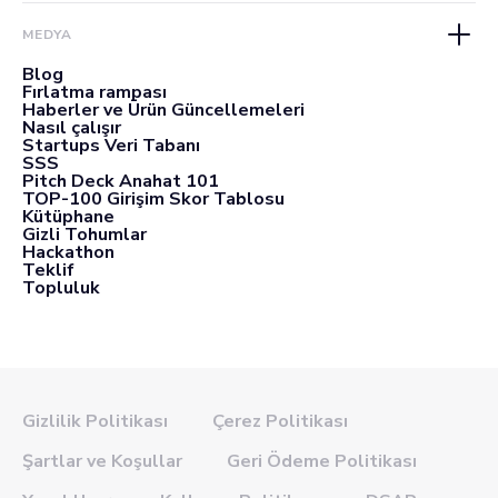
MEDYA
Blog
Fırlatma rampası
Haberler ve Ürün Güncellemeleri
Nasıl çalışır
Startups Veri Tabanı
SSS
Pitch Deck Anahat 101
TOP-100 Girişim Skor Tablosu
Kütüphane
Gizli Tohumlar
Hackathon
Teklif
Topluluk
Gizlilik Politikası
Çerez Politikası
Şartlar ve Koşullar
Geri Ödeme Politikası