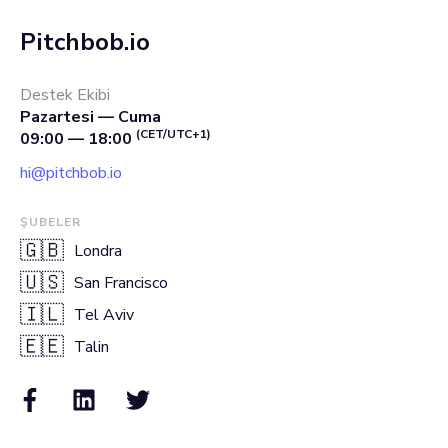
Pitchbob.io
Destek Ekibi
Pazartesi — Cuma
(CET/UTC+1)
09:00 — 18:00
hi@pitchbob.io
ŞUBELER
🇬🇧
Londra
🇺🇸
San Francisco
🇮🇱
Tel Aviv
🇪🇪
Talin