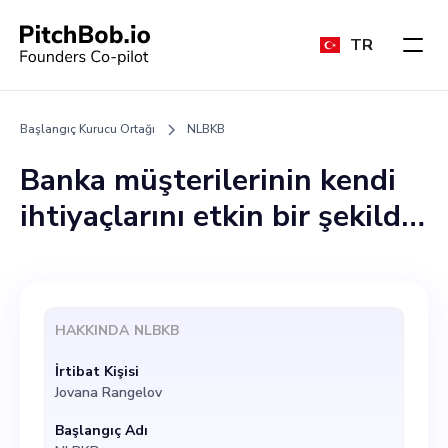
TR
Başlangıç Kurucu Ortağı
NLBKB
Banka müşterilerinin kendi
ihtiyaçlarını etkin bir şekilde
yönetmelerine yardımcı
olmak için bilgi ve
teknolojiden yararlanan
HAKKINDA
NLBKB
yenilikçi bir girişim olan NLB
İrtibat Kişisi
KB için destek arıyorum.
Jovana Rangelov
Sanal bilgisayar kullanımı,
Başlangıç Adı