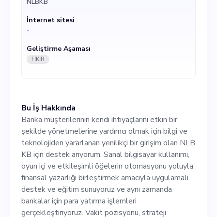
NLBKB
oyun içi ve etkileşimli
İnternet sitesi
öğelerin otomasyonu yoluyla
-
finansal yazarlığı
Geliştirme Aşaması
birleştirmek amacıyla
FİKİR
uygulamalı destek ve eğitim
sunuyoruz ve aynı zamanda
Bu İş Hakkında
bankalar için para yatırma
Banka müşterilerinin kendi ihtiyaçlarını etkin bir
işlemleri gerçekleştiriyoruz.
şekilde yönetmelerine yardımcı olmak için bilgi ve
teknolojiden yararlanan yenilikçi bir girişim olan NLB
Vakit pozisyonu, strateji
KB için destek arıyorum. Sanal bilgisayar kullanımı,
sorumluluğunu paylaşacak
oyun içi ve etkileşimli öğelerin otomasyonu yoluyla
finansal yazarlığı birleştirmek amacıyla uygulamalı
olan üst düzey yöneticiler
destek ve eğitim sunuyoruz ve aynı zamanda
içindir. İdeal aday
bankalar için para yatırma işlemleri
gerçekleştiriyoruz. Vakit pozisyonu, strateji