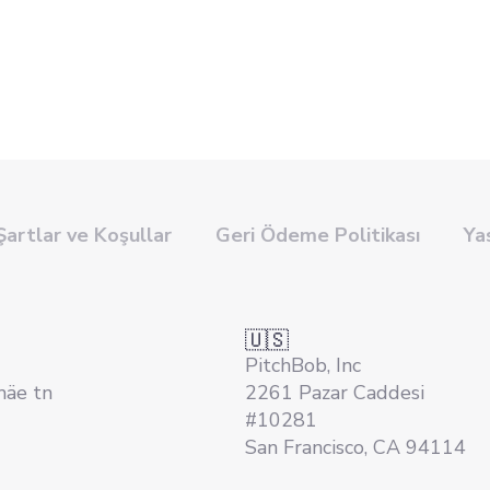
Şartlar ve Koşullar
Geri Ödeme Politikası
Ya
🇺🇸
PitchBob, Inc
mäe tn
2261 Pazar Caddesi
#10281
San Francisco, CA 94114