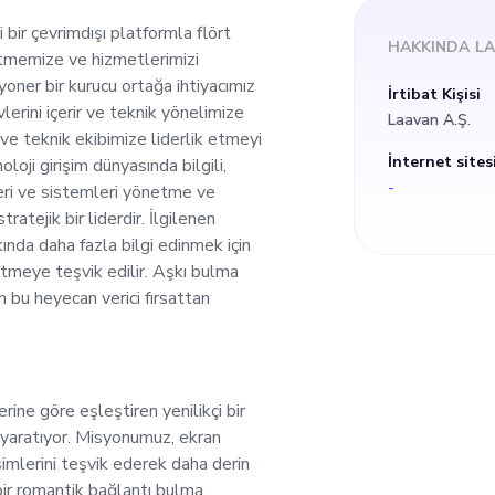
ner bir kurucu ortağa
i bir çevrimdışı platformla flört
HAKKINDA
LA
etmemize ve hizmetlerimizi
aş Teknoloji Sorumlu
yoner bir kurucu ortağa ihtiyacımız
İrtibat Kişisi
lerini içerir ve teknik yönelimize
Laavan A.Ş.
 yönelimize öncülük 
ve teknik ekibimize liderlik etmeyi
İnternet sites
oloji girişim dünyasında bilgili,
-
eri ve sistemleri yönetme ve
vik etmeyi ve teknik
tejik bir liderdir. İlgilenen
nda daha fazla bilgi edinmek için
tkili bir şekilde gere
tmeye teşvik edilir. Aşkı bulma
n bu heyecan verici fırsattan
oloji girişim dünyasın
miş bir büyüme için 
lerine göre eşleştiren yenilikçi bir
 yaratıyor. Misyonumuz, ekran
yönetme ve ölçeklen
şimlerini teşvik ederek daha derin
 bir romantik bağlantı bulma