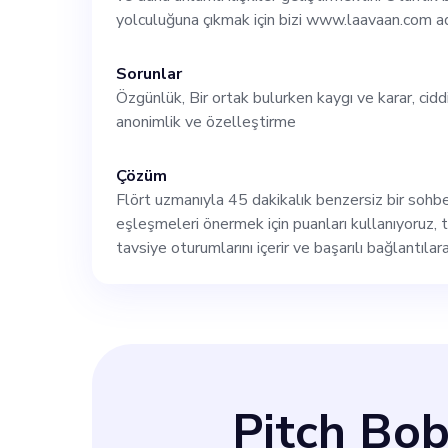
usta ve deneyimli
yolculuğuna çıkmak için bizi www.laavaan.com ad
Sorunlar
kişiler, bize y
Özgünlük, Bir ortak bulurken kaygı ve karar, ciddi
anonimlik ve özelleştirme
hakkında daha f
Çözüm
www.laavaan.com
Flört uzmanıyla 45 dakikalık benzersiz bir sohbe
eşleşmeleri önermek için puanları kullanıyoruz, ta
etmeye teşvik e
tavsiye oturumlarını içerir ve başarılı bağlantılar
basitleştirerek
heyecan verici f
Pitch Bo