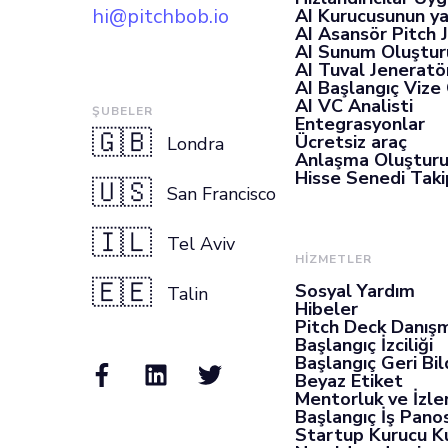
hi@pitchbob.io
AI Kurucusunun ya
AI Asansör Pitch 
AI Sunum Oluştur
AI Tuval Jeneratö
AI Başlangıç Vize
AI VC Analisti
ŞUBELER
Entegrasyonlar
🇬🇧
Ücretsiz araç
Londra
Anlaşma Oluştur
Hisse Senedi Takip
🇺🇸
San Francisco
🇮🇱
Tel Aviv
HİZMETLER
🇪🇪
Sosyal Yardım
Talin
Hibeler
Pitch Deck Danışm
Başlangıç İzciliği
Başlangıç Geri Bil
Beyaz Etiket
Mentorluk ve İzl
Başlangıç İş Pano
Startup Kurucu K