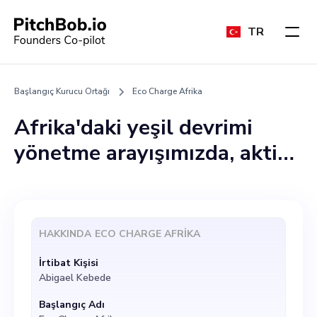
TR
Başlangıç Kurucu Ortağı
Eco Charge Afrika
Afrika'daki yeşil devrimi
yönetme arayışımızda, aktif
olarak mevcut ekibin güçlü
yönlerini tamamlayan bir
kurucu ortağı arıyoruz. Bu
HAKKINDA
ECO CHARGE AFRIKA
pozisyon vizyonumuzun
İrtibat Kişisi
gerçekleştirilmesinde
Abigael Kebede
etkilidir. İdeal aday, gelişmiş
Başlangıç Adı