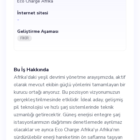
Eco Charge Afrika
pil teknolojisi ve hızlı şarj
İnternet sitesi
sistemlerinde teknik
-
uzmanlığı getirecektir.
Geliştirme Aşaması
Güneş enerjisi entegre şarj
FİKİR
istasyonlarımızın dağıtımını
denetlemede ayrılmaz
Bu İş Hakkında
olacaklar ve ayrıca Eco
Afrika'daki yeşil devrimi yönetme arayışımızda, aktif
Charge Afrika'yı Afrika'nın
olarak mevcut ekibin güçlü yönlerini tamamlayan bir
kurucu ortağı arıyoruz. Bu pozisyon vizyonumuzun
sürdürülebilir enerji
gerçekleştirilmesinde etkilidir. İdeal aday, gelişmiş
hareketinin ön saflarına
pil teknolojisi ve hızlı şarj sistemlerinde teknik
uzmanlığı getirecektir. Güneş enerjisi entegre şarj
taşıyan stratejik kararlar
istasyonlarımızın dağıtımını denetlemede ayrılmaz
almaya katkıda bulunacaklar.
olacaklar ve ayrıca Eco Charge Afrika'yı Afrika'nın
sürdürülebilir enerji hareketinin ön saflarına taşıyan