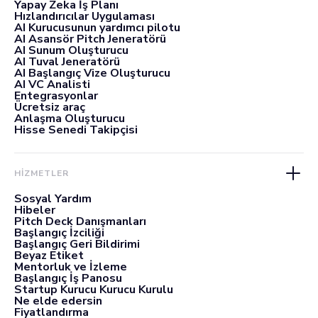
Yapay Zeka İş Planı
Hızlandırıcılar Uygulaması
AI Kurucusunun yardımcı pilotu
AI Asansör Pitch Jeneratörü
AI Sunum Oluşturucu
AI Tuval Jeneratörü
AI Başlangıç Vize Oluşturucu
AI VC Analisti
Entegrasyonlar
Ücretsiz araç
Anlaşma Oluşturucu
Hisse Senedi Takipçisi
HİZMETLER
Sosyal Yardım
Hibeler
Pitch Deck Danışmanları
Başlangıç İzciliği
Başlangıç Geri Bildirimi
Beyaz Etiket
Mentorluk ve İzleme
Başlangıç İş Panosu
Startup Kurucu Kurucu Kurulu
Ne elde edersin
Fiyatlandırma