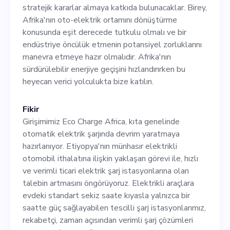
Birey, Afrika'nın oto-elektrik
stratejik kararlar almaya katkıda bulunacaklar. Birey,
ortamını dönüştürme
Afrika'nın oto-elektrik ortamını dönüştürme
konusunda eşit derecede tutkulu olmalı ve bir
konusunda eşit derecede
endüstriye öncülük etmenin potansiyel zorluklarını
tutkulu olmalı ve bir
manevra etmeye hazır olmalıdır. Afrika'nın
sürdürülebilir enerjiye geçişini hızlandırırken bu
endüstriye öncülük etmenin
heyecan verici yolculukta bize katılın.
potansiyel zorluklarını
manevra etmeye hazır
Fikir
Girişimimiz Eco Charge Africa, kıta genelinde
olmalıdır. Afrika'nın
otomatik elektrik şarjında devrim yaratmaya
sürdürülebilir enerjiye
hazırlanıyor. Etiyopya'nın münhasır elektrikli
otomobil ithalatına ilişkin yaklaşan görevi ile, hızlı
geçişini hızlandırırken bu
ve verimli ticari elektrik şarj istasyonlarına olan
heyecan verici yolculukta
talebin artmasını öngörüyoruz. Elektrikli araçlara
evdeki standart sekiz saate kıyasla yalnızca bir
bize katılın.
saatte güç sağlayabilen tescilli şarj istasyonlarımız,
rekabetçi, zaman açısından verimli şarj çözümleri