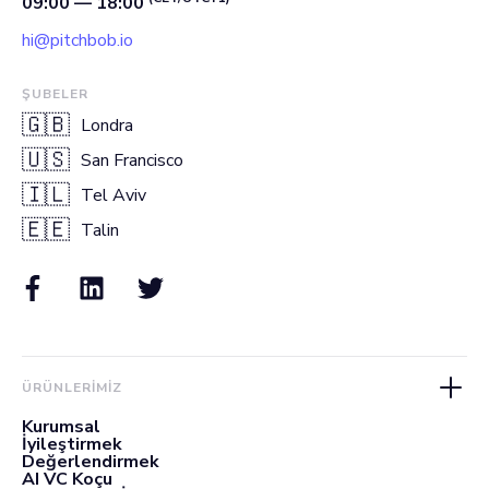
09:00 — 18:00
hi@pitchbob.io
ŞUBELER
🇬🇧
Londra
🇺🇸
San Francisco
🇮🇱
Tel Aviv
🇪🇪
Talin
ÜRÜNLERIMIZ
Kurumsal
İyileştirmek
Değerlendirmek
AI VC Koçu