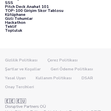
SSS
Pitch Deck Anahat 101
TOP-100 Girişim Skor Tablosu
Kütüphane
Gizli Tohumlar
Hackathon
Teklif
Topluluk
Gizlilik Politikası
Çerez Politikası
Şartlar ve Koşullar
Geri Ödeme Politikası
Yasal Uyarı
Kullanım Politikası
DSAR
Onay Tercihleri
🇪🇪 🇪🇺
Disruptive Partners OÜ