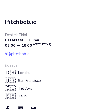
Pitchbob.io
Destek Ekibi
Pazartesi — Cuma
(CET/UTC+1)
09:00 — 18:00
hi@pitchbob.io
ŞUBELER
🇬🇧
Londra
🇺🇸
San Francisco
🇮🇱
Tel Aviv
🇪🇪
Talin