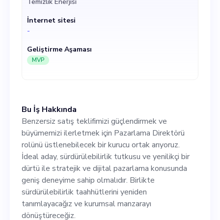
Temizlik Enerjisi
stratejik ve dijital pazarlama
İnternet sitesi
konusunda geniş deneyime
-
sahip olmalıdır. Birlikte
Geliştirme Aşaması
sürdürülebilirlik
MVP
taahhütlerini yeniden
tanımlayacağız ve kurumsal
Bu İş Hakkında
manzarayı dönüştüreceğiz.
Benzersiz satış teklifimizi güçlendirmek ve
büyümemizi ilerletmek için Pazarlama Direktörü
rolünü üstlenebilecek bir kurucu ortak arıyoruz.
İdeal aday, sürdürülebilirlik tutkusu ve yenilikçi bir
dürtü ile stratejik ve dijital pazarlama konusunda
geniş deneyime sahip olmalıdır. Birlikte
sürdürülebilirlik taahhütlerini yeniden
tanımlayacağız ve kurumsal manzarayı
dönüştüreceğiz.