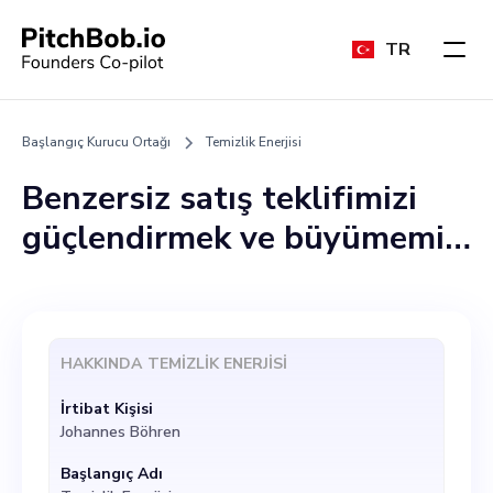
TR
Başlangıç Kurucu Ortağı
Temizlik Enerjisi
Benzersiz satış teklifimizi
güçlendirmek ve büyümemizi
ilerletmek için Pazarlama
Direktörü rolünü
üstlenebilecek bir kurucu
HAKKINDA
TEMIZLIK ENERJISI
ortak arıyoruz. İdeal aday,
İrtibat Kişisi
sürdürülebilirlik tutkusu ve
Johannes Böhren
yenilikçi bir dürtü ile
Başlangıç Adı