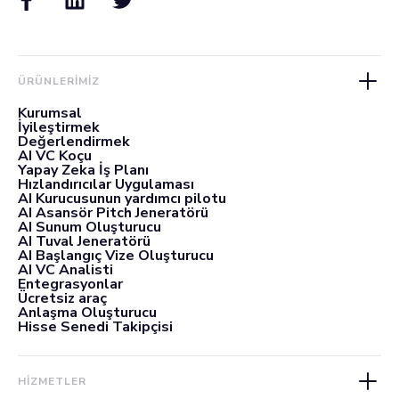
ÜRÜNLERIMIZ
Kurumsal
İyileştirmek
Değerlendirmek
AI VC Koçu
Yapay Zeka İş Planı
Hızlandırıcılar Uygulaması
AI Kurucusunun yardımcı pilotu
AI Asansör Pitch Jeneratörü
AI Sunum Oluşturucu
AI Tuval Jeneratörü
AI Başlangıç Vize Oluşturucu
AI VC Analisti
Entegrasyonlar
Ücretsiz araç
Anlaşma Oluşturucu
Hisse Senedi Takipçisi
HİZMETLER