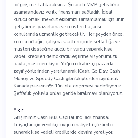
aşamasındayız ve ilk
bir girişime katılacaksınız. Şu anda MVP geliştirme
finansmanı sağladık. İdeal
aşamasındayız ve ilk finansmanı sağladık. İdeal
kurucu ortak, mevcut ekibimizi tamamlamak için ürün
kurucu ortak, mevcut
geliştirme, pazarlama ve müşteri başarısı
ekibimizi tamamlamak için
konularında uzmanlık getirecektir. Her şeyden önce,
kurucu ortağın, çalışma saatleri içinde şeffaflığa ve
ürün geliştirme, pazarlama
müşteri desteğine güçlü bir vurgu yaparak kısa
ve müşteri başarısı
vadeli kredileri demokratikleştirme vizyonumuzu
paylaşması gerekiyor. Yoğun rekabetçi pazarda,
konularında uzmanlık
zayıf yönlerinden yararlanarak iCash, Go Day, Cash
getirecektir. Her şeyden
Money ve Speedy Cash gibi rakiplerden sıyrılarak
Kanada pazarının% 1'ini ele geçirmeyi hedefliyoruz.
önce, kurucu ortağın, çalışma
Şeffaflık yoluyla onları geride bırakmayı planlıyoruz,
saatleri içinde şeffaflığa ve
müşteri desteğine güçlü bir
Fikir
Girişimimiz Cash Bull Capital Inc., acil finansal
vurgu yaparak kısa vadeli
ihtiyaçlar için yenilikçi, uygun maliyetli çözümler
kredileri demokratikleştirme
sunarak kısa vadeli kredilerde devrim yaratıyor.