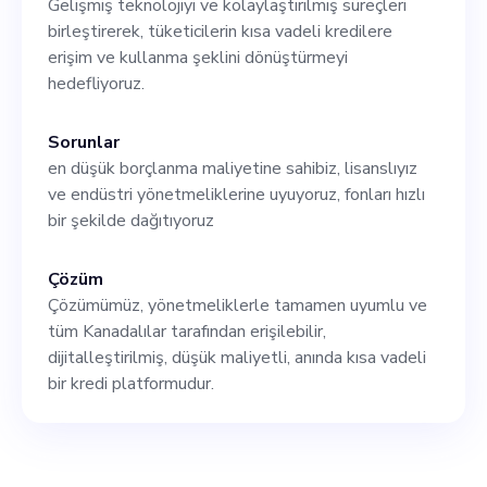
Gelişmiş teknolojiyi ve kolaylaştırılmış süreçleri
vizyonumuzu paylaşması
birleştirerek, tüketicilerin kısa vadeli kredilere
gerekiyor. Yoğun rekabetçi
erişim ve kullanma şeklini dönüştürmeyi
hedefliyoruz.
pazarda, zayıf yönlerinden
yararlanarak iCash, Go Day,
Sorunlar
en düşük borçlanma maliyetine sahibiz, lisanslıyız
Cash Money ve Speedy Cash
ve endüstri yönetmeliklerine uyuyoruz, fonları hızlı
gibi rakiplerden sıyrılarak
bir şekilde dağıtıyoruz
Kanada pazarının% 1'ini ele
Çözüm
geçirmeyi hedefliyoruz.
Çözümümüz, yönetmeliklerle tamamen uyumlu ve
Şeffaflık yoluyla onları
tüm Kanadalılar tarafından erişilebilir,
dijitalleştirilmiş, düşük maliyetli, anında kısa vadeli
geride bırakmayı planlıyoruz,
bir kredi platformudur.