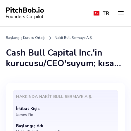
TR
Başlangıç Kurucu Ortağı
Nakit Bull Sermaye A.Ş.
Cash Bull Capital Inc.'in
kurucusu/CEO'suyum; kısa
vadeli kredilerde devrim
yaratmaya yardımcı olacak
dinamik bir kurucu ortak
HAKKINDA
NAKIT BULL SERMAYE A.Ş.
arayan yıkıcı bir girişim.
İrtibat Kişisi
Misyonumuz, Kanadalıların
James Ro
uygun maliyetli, şeffaf ve
Başlangıç Adı