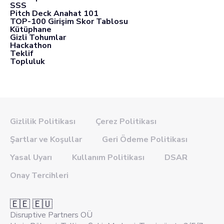
SSS
Pitch Deck Anahat 101
TOP-100 Girişim Skor Tablosu
Kütüphane
Gizli Tohumlar
Hackathon
Teklif
Topluluk
Gizlilik Politikası
Çerez Politikası
Şartlar ve Koşullar
Geri Ödeme Politikası
Yasal Uyarı
Kullanım Politikası
DSAR
Onay Tercihleri
🇪🇪 🇪🇺
Disruptive Partners OÜ