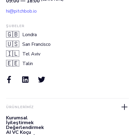
09:00 — 18:00
hi@pitchbob.io
ŞUBELER
🇬🇧
Londra
🇺🇸
San Francisco
🇮🇱
Tel Aviv
🇪🇪
Talin
ÜRÜNLERIMIZ
Kurumsal
İyileştirmek
Değerlendirmek
AI VC Koçu