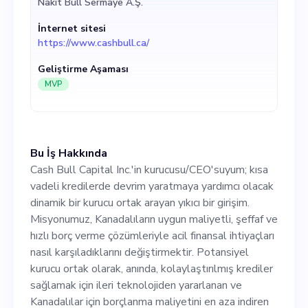
Nakit Bull Sermaye A.Ş.
hızlı borç verme çözümleriyle
İnternet sitesi
acil finansal ihtiyaçları nasıl
https://www.cashbull.ca/
karşıladıklarını
Geliştirme Aşaması
değiştirmektir. Potansiyel
MVP
kurucu ortak olarak, anında,
kolaylaştırılmış krediler
Bu İş Hakkında
sağlamak için ileri
Cash Bull Capital Inc.'in kurucusu/CEO'suyum; kısa
teknolojiden yararlanan ve
vadeli kredilerde devrim yaratmaya yardımcı olacak
dinamik bir kurucu ortak arayan yıkıcı bir girişim.
Kanadalılar için borçlanma
Misyonumuz, Kanadalıların uygun maliyetli, şeffaf ve
maliyetini en aza indiren bir
hızlı borç verme çözümleriyle acil finansal ihtiyaçları
nasıl karşıladıklarını değiştirmektir. Potansiyel
girişime katılacaksınız. Şu
kurucu ortak olarak, anında, kolaylaştırılmış krediler
anda MVP geliştirme
sağlamak için ileri teknolojiden yararlanan ve
Kanadalılar için borçlanma maliyetini en aza indiren