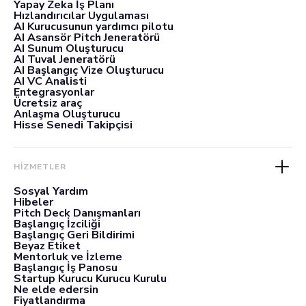
Yapay Zeka İş Planı
Hızlandırıcılar Uygulaması
AI Kurucusunun yardımcı pilotu
AI Asansör Pitch Jeneratörü
AI Sunum Oluşturucu
AI Tuval Jeneratörü
AI Başlangıç Vize Oluşturucu
AI VC Analisti
Entegrasyonlar
Ücretsiz araç
Anlaşma Oluşturucu
Hisse Senedi Takipçisi
HİZMETLER
Sosyal Yardım
Hibeler
Pitch Deck Danışmanları
Başlangıç İzciliği
Başlangıç Geri Bildirimi
Beyaz Etiket
Mentorluk ve İzleme
Başlangıç İş Panosu
Startup Kurucu Kurucu Kurulu
Ne elde edersin
Fiyatlandırma