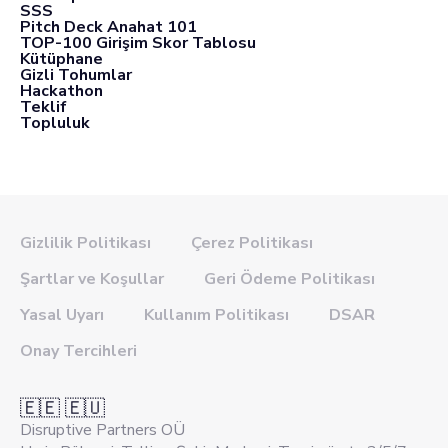
SSS
Pitch Deck Anahat 101
TOP-100 Girişim Skor Tablosu
Kütüphane
Gizli Tohumlar
Hackathon
Teklif
Topluluk
Gizlilik Politikası
Çerez Politikası
Şartlar ve Koşullar
Geri Ödeme Politikası
Yasal Uyarı
Kullanım Politikası
DSAR
Onay Tercihleri
🇪🇪 🇪🇺
Disruptive Partners OÜ