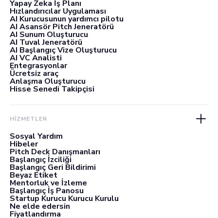
Yapay Zeka İş Planı
Hızlandırıcılar Uygulaması
AI Kurucusunun yardımcı pilotu
AI Asansör Pitch Jeneratörü
AI Sunum Oluşturucu
AI Tuval Jeneratörü
AI Başlangıç Vize Oluşturucu
AI VC Analisti
Entegrasyonlar
Ücretsiz araç
Anlaşma Oluşturucu
Hisse Senedi Takipçisi
HİZMETLER
Sosyal Yardım
Hibeler
Pitch Deck Danışmanları
Başlangıç İzciliği
Başlangıç Geri Bildirimi
Beyaz Etiket
Mentorluk ve İzleme
Başlangıç İş Panosu
Startup Kurucu Kurucu Kurulu
Ne elde edersin
Fiyatlandırma