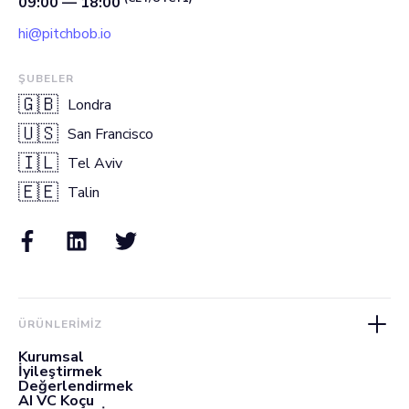
09:00 — 18:00
hi@pitchbob.io
ŞUBELER
🇬🇧
Londra
🇺🇸
San Francisco
🇮🇱
Tel Aviv
🇪🇪
Talin
ÜRÜNLERIMIZ
Kurumsal
İyileştirmek
Değerlendirmek
AI VC Koçu