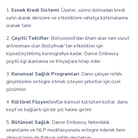
1.
Esnek Kredi Sistemi
: Üyeler, süresi dolmadan kredi
satın alarak derslere ve etkinliklere rahatça katılmalarına
olanak tanır.
2.
Çeşitli Teklifler
: Bollywood'dan ilham alan tam vücut
antrenmanı olan Bollyfreak'tan etkinlikler için
kişiselleştirilmiş koreografiye kadar, Dance Embassy
çeşitli ilgi alanlarına ve ihtiyaçlara hitap eder.
3.
Kurumsal Sağlık Programları
: Dansı çalışan refahı
girişimlerine entegre etmek isteyen şirketler için özel
çözümler.
4.
Kültürel Füzyon
Sınıflar küresel kültürleri kutlar, dansı
keşif ve bağlantı için bir yol haline getirir.
5.
Bütünsel Sağlık
: Dance Embassy, farkındalık
seanslarını ve NLP meditasyonunu entegre ederek hem
zihinsel hem de fiziksel refahı destekler.