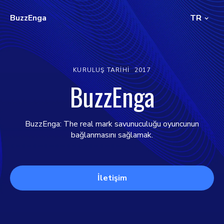
BuzzEnga
TR
KURULUŞ TARIHI
2017
BuzzEnga
BuzzEnga: The real mark savunuculuğu oyuncunun
bağlanmasını sağlamak.
İletişim