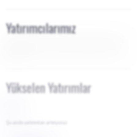
Yatırımcılarımız
Şu anda yatırımcı yok. Proje% 100 daha hızlı bir şekilde
çalışır.
Yükselen Yatırımlar
$
0
Şu anda yatırımları artırıyoruz