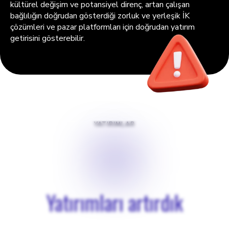
kültürel değişim ve potansiyel direnç, artan çalışan
bağlılığın doğrudan gösterdiği zorluk ve yerleşik İK
çözümleri ve pazar platformları için doğrudan yatırım
getirisini gösterebilir.
YATIRIMLAR
$
0
Yatırımları artırdık