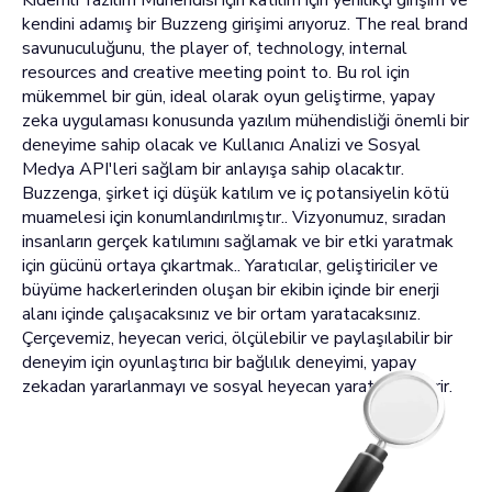
Kıdemli Yazılım Mühendisi için katılım için yenilikçi girişim ve
kendini adamış bir Buzzeng girişimi arıyoruz. The real brand
savunuculuğunu, the player of, technology, internal
resources and creative meeting point to. Bu rol için
mükemmel bir gün, ideal olarak oyun geliştirme, yapay
zeka uygulaması konusunda yazılım mühendisliği önemli bir
deneyime sahip olacak ve Kullanıcı Analizi ve Sosyal
Medya API'leri sağlam bir anlayışa sahip olacaktır.
Buzzenga, şirket içi düşük katılım ve iç potansiyelin kötü
muamelesi için konumlandırılmıştır.. Vizyonumuz, sıradan
insanların gerçek katılımını sağlamak ve bir etki yaratmak
için gücünü ortaya çıkartmak.. Yaratıcılar, geliştiriciler ve
büyüme hackerlerinden oluşan bir ekibin içinde bir enerji
alanı içinde çalışacaksınız ve bir ortam yaratacaksınız.
Çerçevemiz, heyecan verici, ölçülebilir ve paylaşılabilir bir
deneyim için oyunlaştırıcı bir bağlılık deneyimi, yapay
zekadan yararlanmayı ve sosyal heyecan yaratmayı içerir.