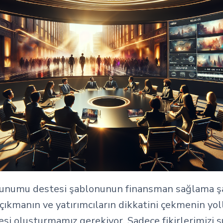
lm sunumu destesi şablonunun finansman sağlama şa
çıkmanın ve yatırımcıların dikkatini çekmenin yoll
tesi oluşturmamız gerekiyor. Sadece fikirlerimi