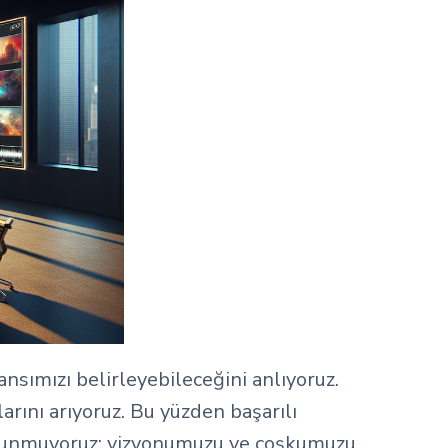
nsımızı belirleyebileceğini anlıyoruz.
arını arıyoruz. Bu yüzden başarılı
zi sunmuyoruz; vizyonumuzu ve coşkumuzu