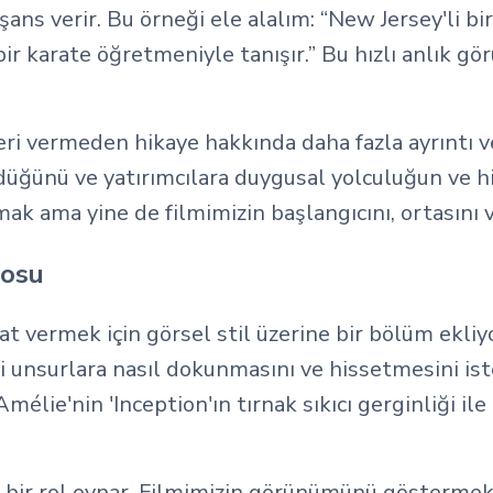
ans verir. Bu örneği ele alalım: “New Jersey'li bir
ir karate öğretmeniyle tanışır.” Bu hızlı anlık g
ri vermeden hikaye hakkında daha fazla ayrıntı ve
düğünü ve yatırımcılara duygusal yolculuğun ve hi
mak ama yine de filmimizin başlangıcını, ortasın
nosu
vermek için görsel stil üzerine bir bölüm ekliyo
i unsurlara nasıl dokunmasını ve hissetmesini ist
Amélie'nin 'Inception'ın tırnak sıkıcı gerginliği ile
 bir rol oynar. Filmimizin görünümünü göstermek i