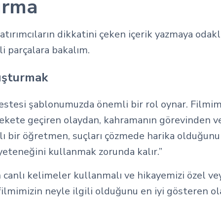
urma
yatırımcıların dikkatini çeken içerik yazmaya odak
i parçalara bakalım.
luşturmak
destesi şablonumuzda önemli bir rol oynar. Filmimi
arekete geçiren olaydan, kahramanın görevinden v
klı bir öğretmen, suçları çözmede harika olduğunu 
yeteneğini kullanmak zorunda kalır.”
n canlı kelimeler kullanmalı ve hikayemizi özel ve
ilmimizin neyle ilgili olduğunu en iyi gösteren o