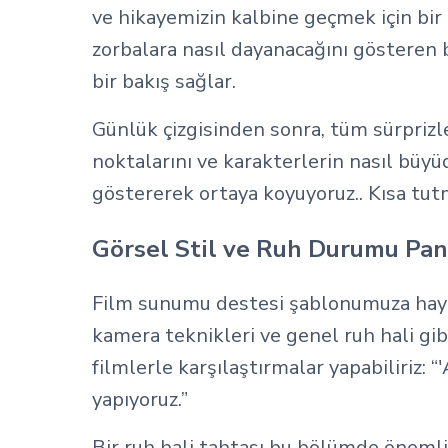
ve hikayemizin kalbine geçmek için bir ş
zorbalara nasıl dayanacağını gösteren b
bir bakış sağlar.
Günlük çizgisinden sonra, tüm sürprizle
noktalarını ve karakterlerin nasıl büyü
göstererek ortaya koyuyoruz.. Kısa tut
Görsel Stil ve Ruh Durumu Pa
Film sunumu destesi şablonumuza hayat 
kamera teknikleri ve genel ruh hali gib
filmlerle karşılaştırmalar yapabiliriz: “'
yapıyoruz.”
Bir ruh hali tahtası bu bölümde önemli