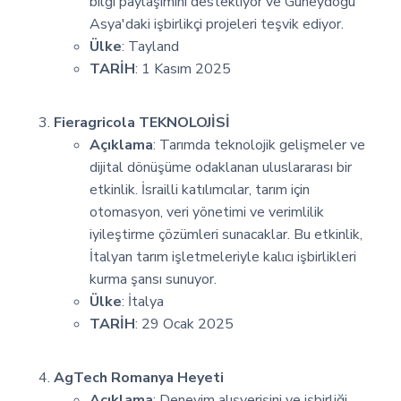
bilgi paylaşımını destekliyor ve Güneydoğu
Asya'daki işbirlikçi projeleri teşvik ediyor.
Ülke
: Tayland
TARİH
: 1 Kasım 2025
Fieragricola TEKNOLOJİSİ
Açıklama
: Tarımda teknolojik gelişmeler ve
dijital dönüşüme odaklanan uluslararası bir
etkinlik. İsrailli katılımcılar, tarım için
otomasyon, veri yönetimi ve verimlilik
iyileştirme çözümleri sunacaklar. Bu etkinlik,
İtalyan tarım işletmeleriyle kalıcı işbirlikleri
kurma şansı sunuyor.
Ülke
: İtalya
TARİH
: 29 Ocak 2025
AgTech Romanya Heyeti
Açıklama
: Deneyim alışverişini ve işbirliği