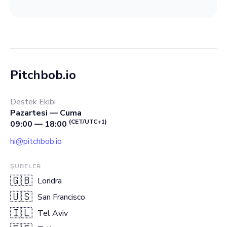
Pitchbob.io
Destek Ekibi
Pazartesi — Cuma
(CET/UTC+1)
09:00 — 18:00
hi@pitchbob.io
ŞUBELER
🇬🇧
Londra
🇺🇸
San Francisco
🇮🇱
Tel Aviv