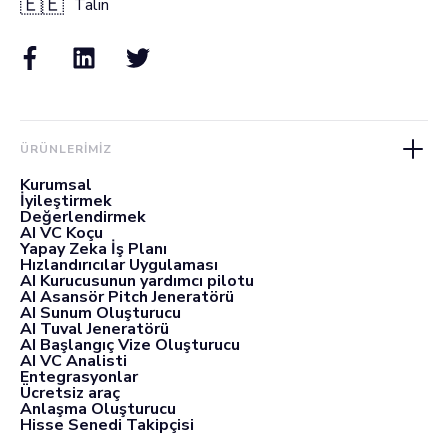
🇪🇪
Talin
ÜRÜNLERIMIZ
Kurumsal
İyileştirmek
Değerlendirmek
AI VC Koçu
Yapay Zeka İş Planı
Hızlandırıcılar Uygulaması
AI Kurucusunun yardımcı pilotu
AI Asansör Pitch Jeneratörü
AI Sunum Oluşturucu
AI Tuval Jeneratörü
AI Başlangıç Vize Oluşturucu
AI VC Analisti
Entegrasyonlar
Ücretsiz araç
Anlaşma Oluşturucu
Hisse Senedi Takipçisi