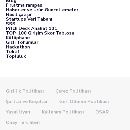
Blog
Fırlatma rampası
Haberler ve Ürün Güncellemeleri
Nasıl çalışır
Startups Veri Tabanı
SSS
Pitch Deck Anahat 101
TOP-100 Girişim Skor Tablosu
Kütüphane
Gizli Tohumlar
Hackathon
Teklif
Topluluk
Gizlilik Politikası
Çerez Politikası
Şartlar ve Koşullar
Geri Ödeme Politikası
Yasal Uyarı
Kullanım Politikası
DSAR
Onay Tercihleri