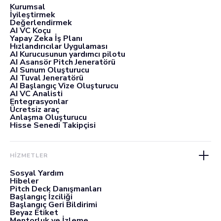
Kurumsal
İyileştirmek
Değerlendirmek
AI VC Koçu
Yapay Zeka İş Planı
Hızlandırıcılar Uygulaması
AI Kurucusunun yardımcı pilotu
AI Asansör Pitch Jeneratörü
AI Sunum Oluşturucu
AI Tuval Jeneratörü
AI Başlangıç Vize Oluşturucu
AI VC Analisti
Entegrasyonlar
Ücretsiz araç
Anlaşma Oluşturucu
Hisse Senedi Takipçisi
HİZMETLER
Sosyal Yardım
Hibeler
Pitch Deck Danışmanları
Başlangıç İzciliği
Başlangıç Geri Bildirimi
Beyaz Etiket
Mentorluk ve İzleme