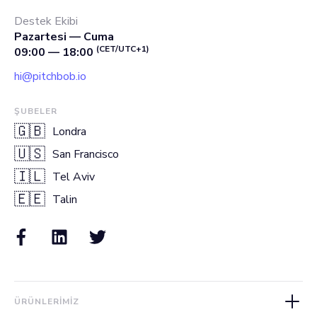
Destek Ekibi
Pazartesi — Cuma
(CET/UTC+1)
09:00 — 18:00
hi@pitchbob.io
ŞUBELER
🇬🇧
Londra
🇺🇸
San Francisco
🇮🇱
Tel Aviv
🇪🇪
Talin
ÜRÜNLERIMIZ