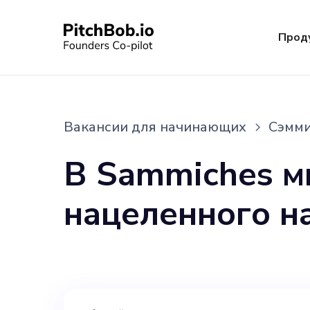
Прод
Вакансии для начинающих
Сэмм
В Sammiches м
нацеленного на
маркетингу и 
в основном за