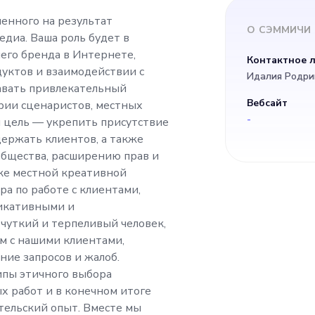
рнете, продвижени
енного на результат
О
СЭММИЧИ
диа. Ваша роль будет в
 продуктов и взаи
его бренда в Интернете,
Контактное 
ктов и взаимодействии с
Идалия Родри
ью. Вы должны уме
авать привлекательный
Вебсайт
рии сценаристов, местных
-
я цель — укрепить присутствие
ый контент для на
держать клиентов, а также
общества, расширению прав и
 аудитории сценар
ке местной креативной
а по работе с клиентами,
икативными и
ителей вина. Ваша 
чуткий и терпеливый человек,
м с нашими клиентами,
исутствие нашего б
ие запросов и жалоб.
пы этичного выбора
ривлечь и удержать
х работ и в конечном итоге
тельский опыт. Вместе мы