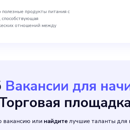
ем с нашими клиен
о полезные продукты питания с
, способствующая
довлетворительное
жеских отношений между
лоб. Идеальный ка
 этичного выбора 
 общественных раб
б
Вакансии для на
е воплотит их в не
Торговая площадк
кий опыт. Вместе 
ю вакансию или
найдите
лучшие таланты для 
 некоторые из нас