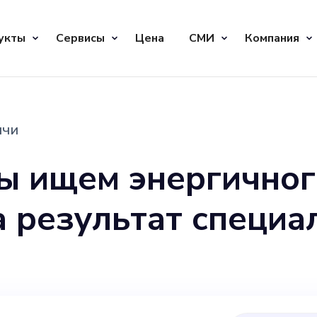
укты
Сервисы
Цена
СМИ
Компания
ичи
ы ищем энергичног
 результат специа
цифровым медиа. В
ключаться в продв