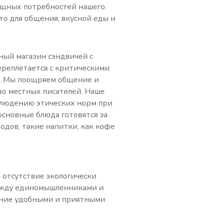
ущных потребностей нашего
вать нашу миссию 
то для общения, вкусной еды и
асширению прав и 
ный магазин сэндвичей с
 и поддержке мест
ереплетается с критическими
е. Мы поощряем общение и
о местных писателей. Наше
е того, мы ищем
людению этических норм при
основные блюда готовятся за
аботе с клиентами
одов, такие напитки, как кофе
ечными коммуника
ыми навыками. На
 отсутствие экологически
ежду единомышленниками и
ение удобными и приятными
человек, который б