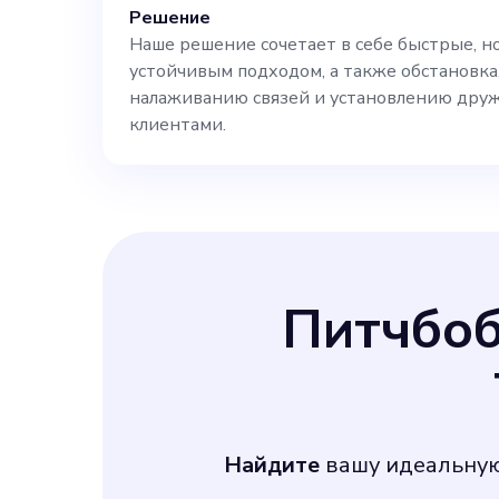
Решение
взаимодействи
Наше решение сочетает в себе быстрые, н
устойчивым подходом, а также обстановка
обеспечивая у
налаживанию связей и установлению дру
клиентами.
запросов и жа
наши принципы
свежих блюд и
Питчбо
конечном итог
пользовательс
Найдите
вашу идеальну
удовлетворить