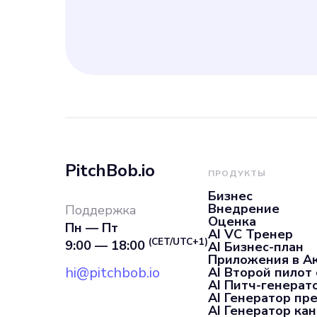
потребностей 
предложив им 
PitchBob.io
ПРОДУКТЫ
Бизнес
Внедрение
Поддержка
Оценка
Пн — Пт
AI VC Тренер
(CET/UTC+1)
9:00 — 18:00
AI Бизнес-план
Приложения в А
hi@pitchbob.io
AI Второй пилот
AI Питч-генерат
AI Генератор пр
AI Генератор ка