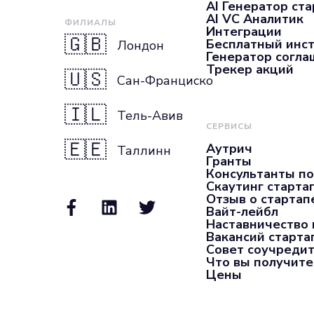
AI Генератор ста
AI VC Аналитик
ФИЛИАЛЫ
Интеграции
🇬🇧
Бесплатный инс
Лондон
Генератор согл
Трекер акций
🇺🇸
Сан-Франциско
🇮🇱
Тель-Авив
СЕРВИСЫ
🇪🇪
Аутрич
Таллинн
Гранты
Консультанты по
Скаутинг старта
Отзыв о стартап
Вайт-лейбл
Наставничество 
Вакансий старта
Совет соучредит
Что вы получите
Цены