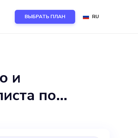
ВЫБРАТЬ ПЛАН
RU
о и
листа по
аша роль будет
ижении нашего