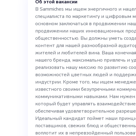
Об этой вакансии
бренда в Инте
В Sammiches мы ищем энергичного и нацел
специалиста по маркетингу и цифровым ме
инновационных
основном заключаться в продвижении наш
продвижении наших инновационных проду
общественност
общественностью. Вы должны уметь созд
контент для нашей разнообразной аудито
жителей и любителей вина. Ваша конечна
привлекательн
нашего бренда, максимально привлечь и у
реализовать нашу миссию по развитию со
разнообразной
возможностей цветных людей и поддерж
индустрии. Кроме того, мы ищем менеджер
известного своими безупречными коммун
жителей и люб
коммуникативными навыками. Нам нужен 
который будет управлять взаимодействие
— укрепить пр
обеспечивая удовлетворительное разрешен
Идеальный кандидат поймет наши принци
максимально п
поставщиков, свежих блюд и общественны
воплотит их в непревзойденный пользова