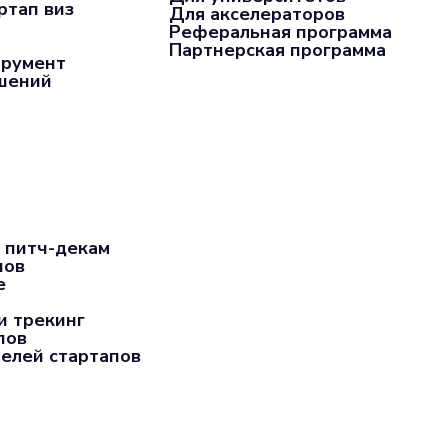
ртап виз
Для акселераторов
Реферальная программа
Партнерская программа
трумент
ашений
 питч-декам
пов
е
и трекинг
пов
елей стартапов