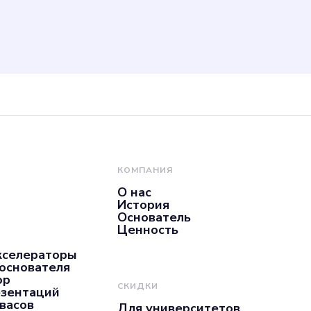
нашего городского 
место для общения,
КОМПАНИЯ
О нас
История
Основатель
Ценность
кселераторы
 основателя
ор
СКИДКИ
езентаций
нвасов
Для университетов