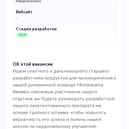
Микробаланс
стартапа, вы будете
Вебсайт
руководить разработкой
-
нашего запатентованного
Стадия разработки
препарата на основе
MVP
тройного штамма, чтобы
повысить вероятность его
Об этой вакансии
успеха и помочь нашей
Ищем опытного и дальновидного старшего
миссии по кардинальному
разработчика продуктов для присоединения к
нашей динамичной команде Microbalance.
улучшению здоровья
Являясь ключевым участником нашего
женщин с помощью
стартапа, вы будете руководить разработкой
нашего запатентованного препарата на
баланса микробиома. Мы
основе тройного штамма, чтобы повысить
занимаем уникальное
вероятность его успеха и помочь нашей
миссии по кардинальному улучшению