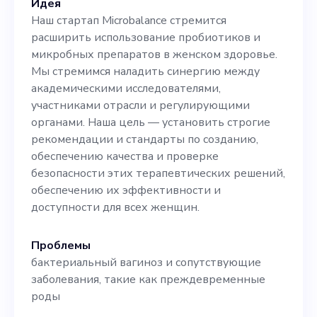
Идея
биофармацевтических
Наш стартап Microbalance стремится
сетей и пристального
расширить использование пробиотиков и
микробных препаратов в женском здоровье.
внимания к обеспечению
Мы стремимся наладить синергию между
качества. В Microbalance
академическими исследователями,
участниками отрасли и регулирующими
мы не просто предлагаем
органами. Наша цель — установить строгие
свою должность, но и
рекомендации и стандарты по созданию,
обеспечению качества и проверке
платформу для
безопасности этих терапевтических решений,
достижения
обеспечению их эффективности и
доступности для всех женщин.
революционных успехов в
индустрии
Проблемы
бактериальный вагиноз и сопутствующие
здравоохранения. Подайте
заболевания, такие как преждевременные
заявку прямо сейчас и
роды