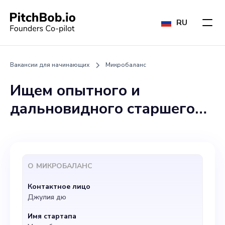
RU
Вакансии для начинающих
Микробаланс
Ищем опытного и
дальновидного старшего
разработчика продуктов
для присоединения к
нашей динамичной
О
МИКРОБАЛАНС
команде Microbalance.
Контактное лицо
Являясь ключевым
Джулия дю
участником нашего
Имя стартапа