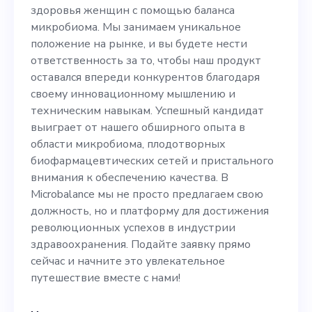
положение на рынке, и вы
здоровья женщин с помощью баланса
будете нести
микробиома. Мы занимаем уникальное
положение на рынке, и вы будете нести
ответственность за то,
ответственность за то, чтобы наш продукт
чтобы наш продукт
оставался впереди конкурентов благодаря
своему инновационному мышлению и
оставался впереди
техническим навыкам. Успешный кандидат
конкурентов благодаря
выиграет от нашего обширного опыта в
области микробиома, плодотворных
своему инновационному
биофармацевтических сетей и пристального
мышлению и техническим
внимания к обеспечению качества. В
Microbalance мы не просто предлагаем свою
навыкам. Успешный
должность, но и платформу для достижения
кандидат выиграет от
революционных успехов в индустрии
здравоохранения. Подайте заявку прямо
нашего обширного опыта в
сейчас и начните это увлекательное
области микробиома,
путешествие вместе с нами!
плодотворных