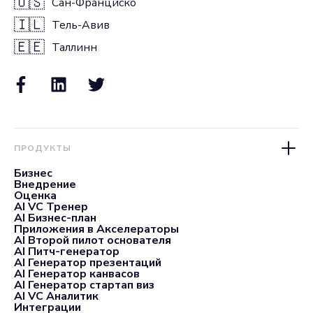
🇺🇸
Сан-Франциско
🇮🇱
Тель-Авив
🇪🇪
Таллинн
ПРОДУКТЫ
Бизнес
Внедрение
Оценка
AI VC Тренер
AI Бизнес-план
Приложения в Акселераторы
AI Второй пилот основателя
AI Питч-генератор
AI Генератор презентаций
AI Генератор канвасов
AI Генератор стартап виз
AI VC Аналитик
Интеграции