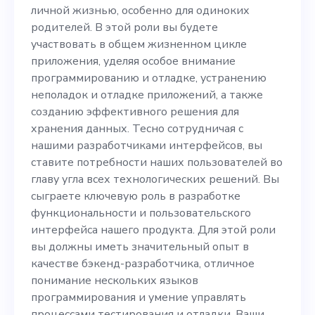
приложения, уделяя особое
личной жизнью, особенно для одиноких
внимание
родителей. В этой роли вы будете
участвовать в общем жизненном цикле
программированию и
приложения, уделяя особое внимание
отладке, устранению
программированию и отладке, устранению
неполадок и отладке приложений, а также
неполадок и отладке
созданию эффективного решения для
приложений, а также
хранения данных. Тесно сотрудничая с
нашими разработчиками интерфейсов, вы
созданию эффективного
ставите потребности наших пользователей во
решения для хранения
главу угла всех технологических решений. Вы
сыграете ключевую роль в разработке
данных. Тесно сотрудничая
функциональности и пользовательского
с нашими разработчиками
интерфейса нашего продукта. Для этой роли
вы должны иметь значительный опыт в
интерфейсов, вы ставите
качестве бэкенд-разработчика, отличное
потребности наших
понимание нескольких языков
программирования и умение управлять
пользователей во главу
процессами тестирования и отладки. Ваши