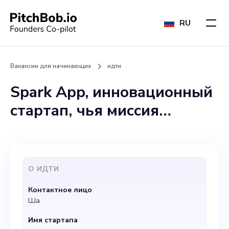
RU
Вакансии для начинающих
идти
Spark App, инновационный
стартап, чья миссия
заключается в расширении
возможностей сообщества
одиноких родителей на
О
ИДТИ
пути к любви, активно
Контактное лицо
ищет квалифицированного
Ша
и динамичного человека на
Имя стартапа