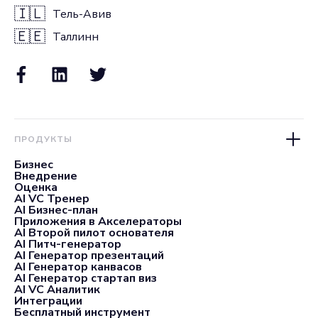
🇮🇱
Тель-Авив
🇪🇪
Таллинн
ПРОДУКТЫ
Бизнес
Внедрение
Оценка
AI VC Тренер
AI Бизнес-план
Приложения в Акселераторы
AI Второй пилот основателя
AI Питч-генератор
AI Генератор презентаций
AI Генератор канвасов
AI Генератор стартап виз
AI VC Аналитик
Интеграции
Бесплатный инструмент