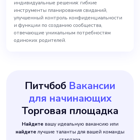
индивидуальные решения: гибкие
нацеленным на решение
инструменты планирования свиданий,
реальных социальных
улучшенный контроль конфиденциальности
и функции по созданию сообщества,
проблем, мы поощряем
отвечающие уникальным потребностям
кандидатов
одиноких родителей.
Питчбоб
Вакансии
для начинающих
Торговая площадка
Найдите
вашу идеальную вакансию или
найдите
лучшие таланты для вашей команды
стартапа.