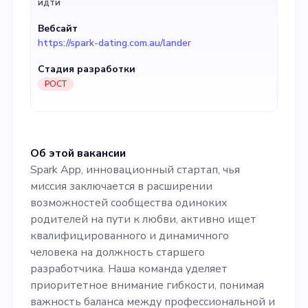
идти
должность старшего
Вебсайт
разработчика. Наша
https://spark-dating.com.au/lander
команда уделяет
Стадия разработки
приоритетное внимание
РОСТ
гибкости, понимая
важность баланса между
Об этой вакансии
профессиональной и
Spark App, инновационный стартап, чья
личной жизнью, особенно
миссия заключается в расширении
возможностей сообщества одиноких
для одиноких родителей. В
родителей на пути к любви, активно ищет
этой роли вы будете
квалифицированного и динамичного
человека на должность старшего
участвовать в общем
разработчика. Наша команда уделяет
жизненном цикле
приоритетное внимание гибкости, понимая
важность баланса между профессиональной и