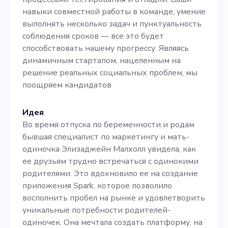
угла всех технологических
навыки совместной работы в команде, умение
выполнять несколько задач и пунктуальность
решений. Вы сыграете
соблюдения сроков — все это будет
ключевую роль в
способствовать нашему прогрессу. Являясь
динамичным стартапом, нацеленным на
разработке
решение реальных социальных проблем, мы
функциональности и
поощряем кандидатов
пользовательского
Идея
интерфейса нашего
Во время отпуска по беременности и родам
продукта. Для этой роли
бывшая специалист по маркетингу и мать-
одиночка Элизаджейн Малхолл увидела, как
вы должны иметь
ее друзьям трудно встречаться с одинокими
значительный опыт в
родителями. Это вдохновило ее на создание
приложения Spark, которое позволило
качестве бэкенд-
восполнить пробел на рынке и удовлетворить
разработчика, отличное
уникальные потребности родителей-
одиночек. Она мечтала создать платформу, на