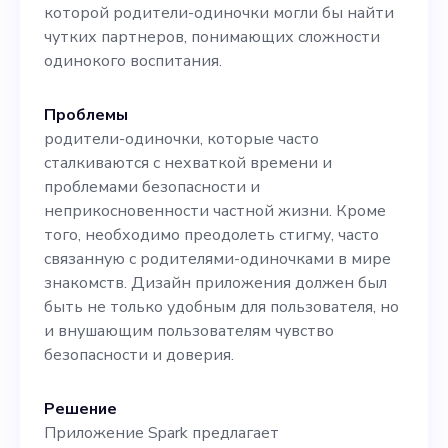
понимание нескольких
которой родители-одиночки могли бы найти
языков программирования
чутких партнеров, понимающих сложности
одинокого воспитания.
и умение управлять
процессами тестирования и
Проблемы
родители-одиночки, которые часто
отладки. Ваши навыки
сталкиваются с нехваткой времени и
совместной работы в
проблемами безопасности и
неприкосновенности частной жизни. Кроме
команде, умение
того, необходимо преодолеть стигму, часто
выполнять несколько
связанную с родителями-одиночками в мире
знакомств. Дизайн приложения должен был
задач и пунктуальность
быть не только удобным для пользователя, но
соблюдения сроков — все
и внушающим пользователям чувство
безопасности и доверия.
это будет способствовать
нашему прогрессу. Являясь
Решение
динамичным стартапом,
Приложение Spark предлагает