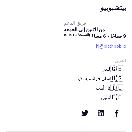
بيتشبوبيو
فريق الدعم
من الاثنين إلى الجمعة
(السنت/ UTC+1)
9 صباحًا - 6 مساءً
hi@pitchbob.io
الفروع
🇬🇧
لندن
🇺🇸
سان فرانسيسكو
🇮🇱
تل أبيب
🇪🇪
تالين