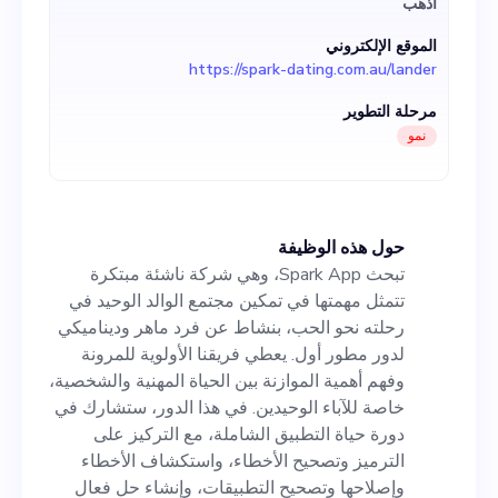
اذهب
الوحيدين. في هذا الدور، ستشارك
الموقع الإلكتروني
في دورة حياة التطبيق الشاملة،
https://spark-dating.com.au/lander
مع التركيز على الترميز وتصحيح
مرحلة التطوير
الأخطاء، واستكشاف الأخطاء
نمو
وإصلاحها وتصحيح التطبيقات،
وإنشاء حل فعال لتخزين البيانات.
حول هذه الوظيفة
من خلال التعاون الوثيق مع
تبحث Spark App، وهي شركة ناشئة مبتكرة
مطوري الواجهة الأمامية لدينا،
تتمثل مهمتها في تمكين مجتمع الوالد الوحيد في
رحلته نحو الحب، بنشاط عن فرد ماهر وديناميكي
ستبقي احتياجات مستخدمينا في
لدور مطور أول. يعطي فريقنا الأولوية للمرونة
صميم جميع القرارات التكنولوجية.
وفهم أهمية الموازنة بين الحياة المهنية والشخصية،
خاصة للآباء الوحيدين. في هذا الدور، ستشارك في
ستلعب دورًا محوريًا في صياغة
دورة حياة التطبيق الشاملة، مع التركيز على
الوظائف وواجهة المستخدم
الترميز وتصحيح الأخطاء، واستكشاف الأخطاء
وإصلاحها وتصحيح التطبيقات، وإنشاء حل فعال