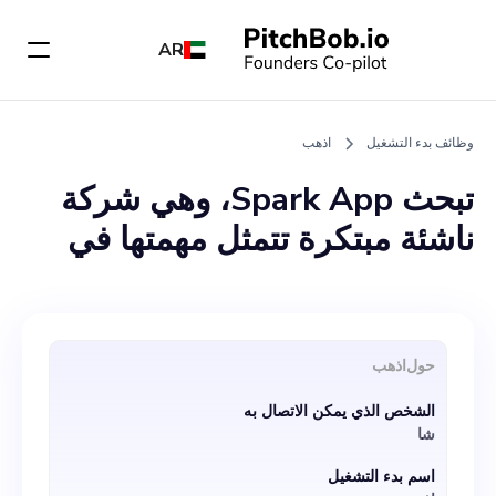
AR
وظائف بدء التشغيل
اذهب
تبحث Spark App، وهي شركة
ناشئة مبتكرة تتمثل مهمتها في
تمكين مجتمع الوالد الوحيد في
رحلته نحو الحب، بنشاط عن فرد
ماهر وديناميكي لدور مطور أول.
حول
اذهب
يعطي فريقنا الأولوية للمرونة
الشخص الذي يمكن الاتصال به
وفهم أهمية الموازنة بين الحياة
شا
المهنية والشخصية، خاصة للآباء
اسم بدء التشغيل