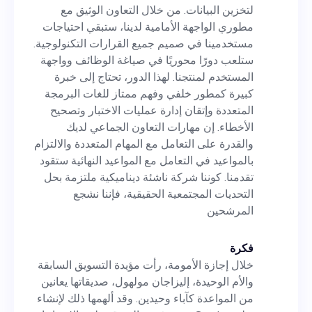
لمنتجنا. لهذا الدور، تحتاج إلى
لتخزين البيانات. من خلال التعاون الوثيق مع
خبرة كبيرة كمطور خلفي وفهم
مطوري الواجهة الأمامية لدينا، ستبقي احتياجات
مستخدمينا في صميم جميع القرارات التكنولوجية.
ممتاز للغات البرمجة المتعددة
ستلعب دورًا محوريًا في صياغة الوظائف وواجهة
وإتقان إدارة عمليات الاختبار
المستخدم لمنتجنا. لهذا الدور، تحتاج إلى خبرة
كبيرة كمطور خلفي وفهم ممتاز للغات البرمجة
وتصحيح الأخطاء. إن مهارات
المتعددة وإتقان إدارة عمليات الاختبار وتصحيح
التعاون الجماعي لديك والقدرة
الأخطاء. إن مهارات التعاون الجماعي لديك
والقدرة على التعامل مع المهام المتعددة والالتزام
على التعامل مع المهام المتعددة
بالمواعيد في التعامل مع المواعيد النهائية ستقود
والالتزام بالمواعيد في التعامل مع
تقدمنا. كوننا شركة ناشئة ديناميكية ملتزمة بحل
التحديات المجتمعية الحقيقية، فإننا نشجع
المواعيد النهائية ستقود تقدمنا.
المرشحين
كوننا شركة ناشئة ديناميكية
ملتزمة بحل التحديات المجتمعية
فكرة
خلال إجازة الأمومة، رأت مؤيدة التسويق السابقة
الحقيقية، فإننا نشجع المرشحين
والأم الوحيدة، إليزاجان مولهول، صديقاتها يعانين
من المواعدة كآباء وحيدين. وقد ألهمها ذلك لإنشاء