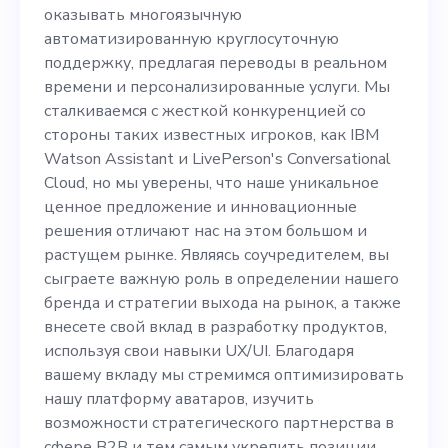
поддержку, предлагая
оказывать многоязычную
переводы в реальном
автоматизированную круглосуточную
поддержку, предлагая переводы в реальном
времени и
времени и персонализированные услуги. Мы
персонализированные
сталкиваемся с жесткой конкуренцией со
стороны таких известных игроков, как IBM
услуги. Мы сталкиваемся с
Watson Assistant и LivePerson's Conversational
жесткой конкуренцией со
Cloud, но мы уверены, что наше уникальное
ценное предложение и инновационные
стороны таких известных
решения отличают нас на этом большом и
игроков, как IBM Watson
растущем рынке. Являясь соучредителем, вы
сыграете важную роль в определении нашего
Assistant и LivePerson's
бренда и стратегии выхода на рынок, а также
Conversational Cloud, но мы
внесете свой вклад в разработку продуктов,
используя свои навыки UX/UI. Благодаря
уверены, что наше
вашему вкладу мы стремимся оптимизировать
уникальное ценное
нашу платформу аватаров, изучить
возможности стратегического партнерства в
предложение и
сфере B2B и тем самым укрепить позиции