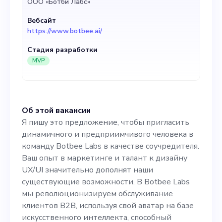
ООО «Ботби Лабс»
значительно дополнят
Вебсайт
наши существующие
https://www.botbee.ai/
возможности. В Botbee
Стадия разработки
Labs мы
MVP
революционизируем
обслуживание клиентов
Об этой вакансии
B2B, используя свой аватар
Я пишу это предложение, чтобы пригласить
на базе искусственного
динамичного и предприимчивого человека в
команду Botbee Labs в качестве соучредителя.
интеллекта, способный
Ваш опыт в маркетинге и талант к дизайну
оказывать многоязычную
UX/UI значительно дополнят наши
существующие возможности. В Botbee Labs
автоматизированную
мы революционизируем обслуживание
круглосуточную
клиентов B2B, используя свой аватар на базе
искусственного интеллекта, способный