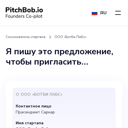
RU
Сооснователь стартапа
ООО «Ботби Лабс»
Я пишу это предложение,
чтобы пригласить
динамичного и
предприимчивого человека
в команду Botbee Labs в
О
ООО «БОТБИ ЛАБС»
качестве соучредителя.
Контактное лицо
Ваш опыт в маркетинге и
Прасенджит Саркар
талант к дизайну UX/UI
Имя стартапа