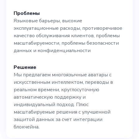
вашему вкладу мы
стремимся оптимизировать
Проблемы
Языковые барьеры, высокие
нашу платформу аватаров,
эксплуатационные расходы, противоречивое
изучить возможности
качество обслуживания клиентов, проблемы
масштабируемости, проблемы безопасности
стратегического
данных и конфиденциальности
партнерства в сфере B2B и
тем самым укрепить
Решение
Мы предлагаем многоязычные аватары с
позиции Botbee Labs как
искусственным интеллектом, переводы в
мирового лидера в области
реальном времени, круглосуточную
автоматическую поддержку и
автоматизации
индивидуальный подход. Плюс
обслуживания клиентов.
масштабируемые решения с улучшенной
защитой данных за счет интеграции
Мы приглашаем вас
блокчейна.
присоединиться к нам