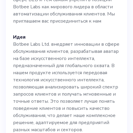
инновационные решения
Botbee Labs как мирового лидера в области
автоматизации обслуживания клиентов. Мы
отличают нас на этом
приглашаем вас присоединиться к нам
большом и растущем
рынке. Являясь
Идея
Botbee Labs Ltd. внедряет инновации в сфере
соучредителем, вы
обслуживания клиентов, разрабатывая аватар
сыграете важную роль в
на базе искусственного интеллекта,
предназначенный для глобального охвата. В
определении нашего
нашем продукте используется передовая
бренда и стратегии выхода
технология искусственного интеллекта,
позволяющая анализировать широкий спектр
на рынок, а также внесете
запросов клиентов и получать мгновенные и
свой вклад в разработку
точные ответы. Это позволяет лучше понять
поведение клиентов и повысить качество
продуктов, используя свои
обслуживания, что делает наше комплексное
навыки UX/UI. Благодаря
решение, адаптируемое для предприятий
разных масштабов и секторов.