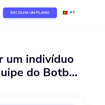
ESCOLHA UM PLANO
PT
r um indivíduo
quipe do Botbee
ncia em
n de UX/UI