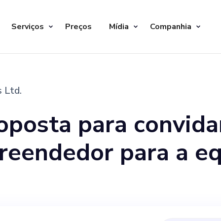
Serviços
Preços
Mídia
Companhia
 Ltd.
oposta para convida
reendedor para a e
ndador. Sua experiê
 talento para desig