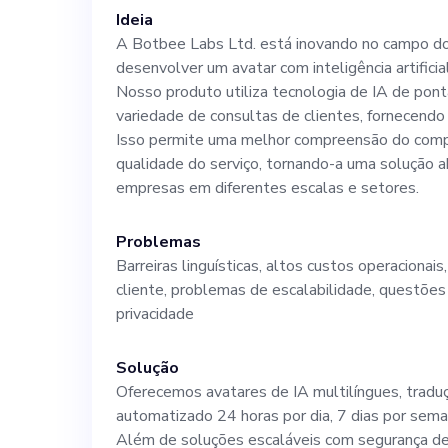
concorrência d
Ideia
A Botbee Labs Ltd. está inovando no campo do
desenvolver um avatar com inteligência artificia
Watson Assista
Nosso produto utiliza tecnologia de IA de po
variedade de consultas de clientes, fornecendo
Cloud, mas acr
Isso permite uma melhor compreensão do comp
qualidade do serviço, tornando-a uma solução 
empresas em diferentes escalas e setores.
valor exclusiva
Problemas
diferenciam ne
Barreiras linguísticas, altos custos operacionais
cliente, problemas de escalabilidade, questõe
Como cofundado
privacidade
crucial na defi
Solução
Oferecemos avatares de IA multilíngues, tradu
automatizado 24 horas por dia, 7 dias por sema
entrada no merc
Além de soluções escaláveis com segurança de