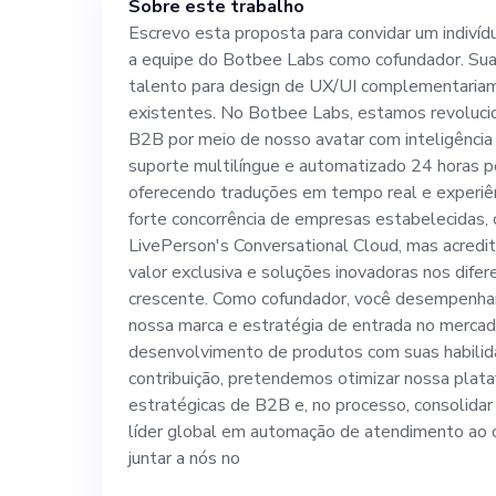
Sobre este trabalho
complementaria
Escrevo esta proposta para convidar um indiví
a equipe do Botbee Labs como cofundador. Sua
existentes. No
talento para design de UX/UI complementariam
existentes. No Botbee Labs, estamos revoluci
revolucionando
B2B por meio de nosso avatar com inteligência a
suporte multilíngue e automatizado 24 horas po
oferecendo traduções em tempo real e experiê
meio de nosso av
forte concorrência de empresas estabelecidas
LivePerson's Conversational Cloud, mas acred
capaz de oferec
valor exclusiva e soluções inovadoras nos dif
crescente. Como cofundador, você desempenhará
nossa marca e estratégia de entrada no mercado
automatizado 24
desenvolvimento de produtos com suas habili
contribuição, pretendemos otimizar nossa plataf
oferecendo tra
estratégicas de B2B e, no processo, consolida
líder global em automação de atendimento ao c
experiências pe
juntar a nós no