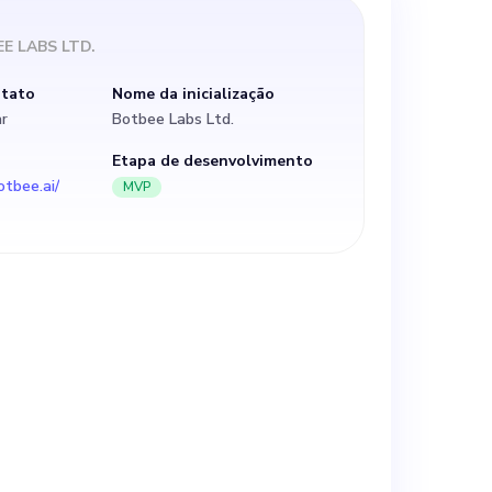
ursos
E LABS LTD.
os
ntato
Nome da inicialização
ar
Botbee Labs Ltd.
liente B2B por
Etapa de desenvolvimento
tbee.ai/
MVP
a artificial,
ue e
ias por semana,
l e
ntamos forte