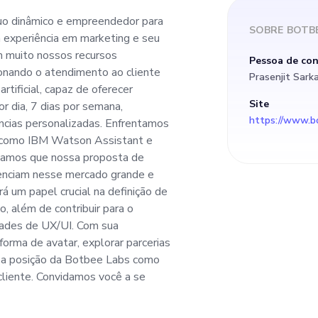
m muito nossos rec
duo dinâmico e empreendedor para
SOBRE
BOTBE
 experiência em marketing e seu
 Botbee Labs, estam
 muito nossos recursos
Pessoa de co
onando o atendimento ao cliente
Prasenjit Sark
 o atendimento ao c
rtificial, capaz de oferecer
Site
r dia, 7 dias por semana,
https://www.bo
ncias personalizadas. Enfrentamos
atar com inteligênci
, como IBM Watson Assistant e
itamos que nossa proposta de
er suporte multilíng
erenciam nesse mercado grande e
 um papel crucial na definição de
, além de contribuir para o
 horas por dia, 7 d
dades de UX/UI. Com sua
orma de avatar, explorar parcerias
duções em tempo rea
r a posição da Botbee Labs como
liente. Convidamos você a se
rsonalizadas. Enfre