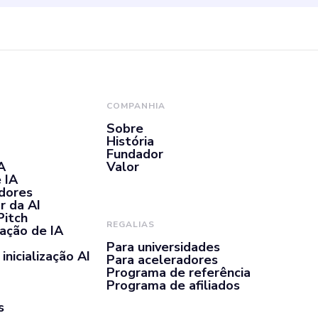
COMPANHIA
Sobre
História
Fundador
A
Valor
 IA
adores
r da AI
Pitch
REGALIAS
ação de IA
Para universidades
inicialização AI
Para aceleradores
Programa de referência
Programa de afiliados
s