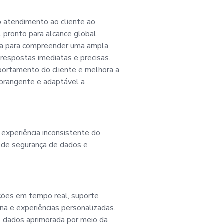
e empresas estabele
 atendimento ao cliente ao
l pronto para alcance global.
nt e LivePerson's C
nta para compreender uma ampla
 respostas imediatas e precisas.
editamos que nossa 
ortamento do cliente e melhora a
abrangente e adaptável a
 e soluções inovador
sse mercado grande 
, experiência inconsistente do
s de segurança de dados e
r, você desempenh
nição de nossa marca
ções em tempo real, suporte
na e experiências personalizadas.
ado, além de contri
 dados aprimorada por meio da