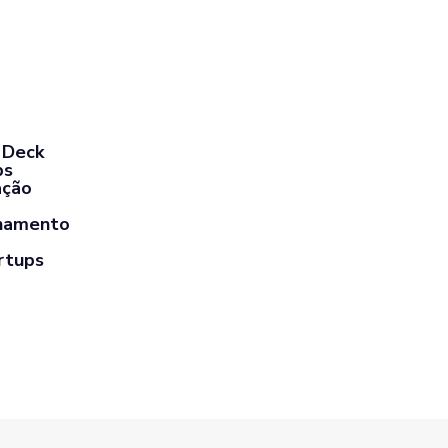
 Deck
ps
ação
hamento
rtups