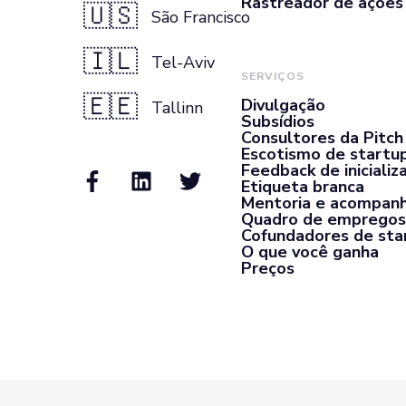
Rastreador de ações
🇺🇸
São Francisco
🇮🇱
Tel-Aviv
SERVIÇOS
🇪🇪
Divulgação
Tallinn
Subsídios
Consultores da Pitch
Escotismo de startu
Feedback de inicializ
Etiqueta branca
Mentoria e acompan
Quadro de empregos
Cofundadores de sta
O que você ganha
Preços