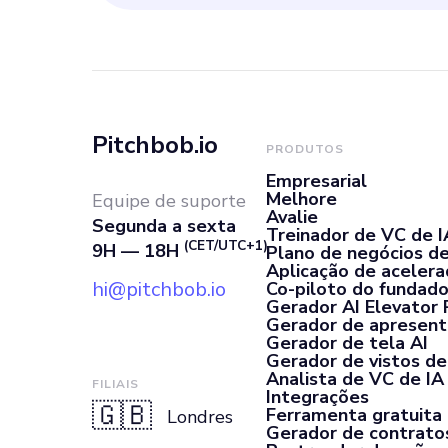
Pitchbob.io
PRODUTOS
Empresarial
Melhore
Equipe de suporte
Avalie
Segunda a sexta
Treinador de VC de I
(CET/UTC+1)
9H — 18H
Plano de negócios de
Aplicação de aceler
hi@pitchbob.io
Co-piloto do fundado
Gerador AI Elevator 
Gerador de apresent
Gerador de tela AI
Gerador de vistos de 
Analista de VC de IA
FILIAIS
Integrações
🇬🇧
Ferramenta gratuita
Londres
Gerador de contrato