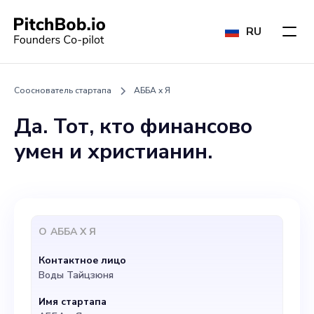
RU
Сооснователь стартапа
АББА x Я
Да. Тот, кто финансово
умен и христианин.
О
АББА X Я
Контактное лицо
Воды Тайцзюня
Имя стартапа