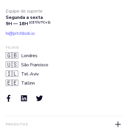
Equipe de suporte
Segunda a sexta
(CET/UTC+1)
9H — 18H
hi@pitchbob.io
FILIAIS
🇬🇧
Londres
🇺🇸
São Francisco
🇮🇱
Tel-Aviv
🇪🇪
Tallinn
PRODUTOS