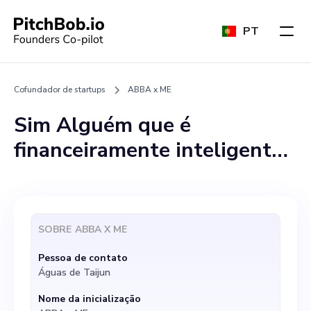
PT
Cofundador de startups
ABBA x ME
Sim Alguém que é
financeiramente inteligente
e cristão.
SOBRE
ABBA X ME
Pessoa de contato
Águas de Taijun
Nome da inicialização