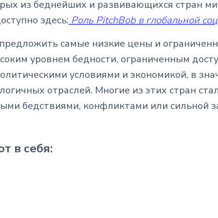
орых из беднейших и развивающихся стран м
оступно здесь:
Роль PitchBob в глобальной со
 предложить самые низкие цены и ограниченн
ысоким уровнем бедности, ограниченным дост
литическими условиями и экономикой, в зна
ологичных отраслей. Многие из этих стран ст
ными бедствиями, конфликтами или сильной з
т в себя: