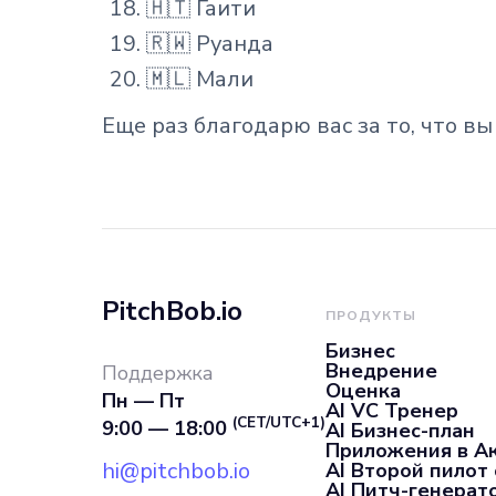
🇭🇹 Гаити
🇷🇼 Руанда
🇲🇱 Мали
Еще раз благодарю вас за то, что в
PitchBob.io
ПРОДУКТЫ
Бизнес
Внедрение
Поддержка
Оценка
Пн — Пт
AI VC Тренер
(CET/UTC+1)
9:00 — 18:00
AI Бизнес-план
Приложения в А
hi@pitchbob.io
AI Второй пилот
AI Питч-генерат