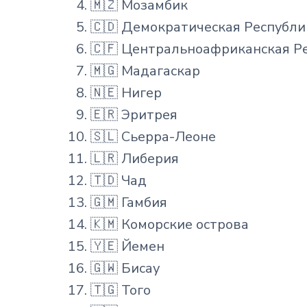
🇲🇿 Мозамбик
🇨🇩 Демократическая Республи
🇨🇫 Центральноафриканская Р
🇲🇬 Мадагаскар
🇳🇪 Нигер
🇪🇷 Эритрея
🇸🇱 Сьерра-Леоне
🇱🇷 Либерия
🇹🇩 Чад
🇬🇲 Гамбия
🇰🇲 Коморские острова
🇾🇪 Йемен
🇬🇼 Бисау
🇹🇬 Того