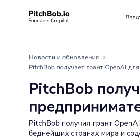
Прод
Новости и обновления
PitchBob получает грант OpenAI д
PitchBob полу
предпринимате
PitchBob получил грант OpenA
беднейших странах мира и сод