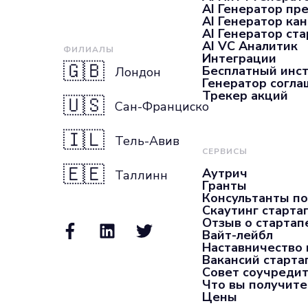
AI Генератор пр
AI Генератор ка
AI Генератор ста
AI VC Аналитик
ФИЛИАЛЫ
Интеграции
🇬🇧
Бесплатный инс
Лондон
Генератор согл
Трекер акций
🇺🇸
Сан-Франциско
🇮🇱
Тель-Авив
СЕРВИСЫ
🇪🇪
Аутрич
Таллинн
Гранты
Консультанты по
Скаутинг старта
Отзыв о стартап
Вайт-лейбл
Наставничество 
Вакансий старта
Совет соучредит
Что вы получите
Цены