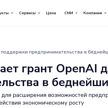
укты
Сервисы
Цена
СМИ
Компания
ля поддержки предпринимательства в бедней
чает грант OpenAI 
льства в беднейши
I для расширения возможностей предп
ействия экономическому росту