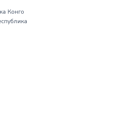
ка Конго
еспублика