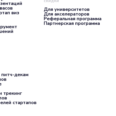
СКИДКИ
езентаций
нвасов
Для университетов
ртап виз
Для акселераторов
Реферальная программа
Партнерская программа
трумент
ашений
 питч-декам
пов
е
и трекинг
пов
елей стартапов