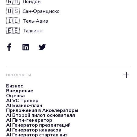
🇬🇧
Лондон
🇺🇸
Сан-Франциско
🇮🇱
Тель-Авив
🇪🇪
Таллинн
ПРОДУКТЫ
Бизнес
Внедрение
Оценка
AI VC Тренер
AI Бизнес-план
Приложения в Акселераторы
AI Второй пилот основателя
AI Питч-генератор
AI Генератор презентаций
AI Генератор канвасов
AI Генератор стартап виз