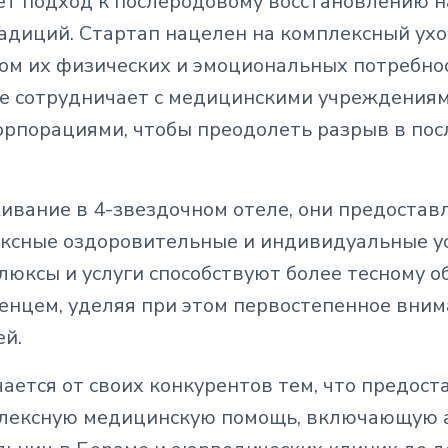
яет подход к послеродовому восстановлению н
радиций. Стартап нацелен на комплексный ух
том их физических и эмоциональных потребно
are сотрудничает с медицинскими учреждения
орпорациями, чтобы преодолеть разрыв в по
ивание в 4-звездочном отеле, они предоста
ксные оздоровительные и индивидуальные ус
 люксы и услуги способствуют более тесному
енцем, уделяя при этом первостепенное вним
ей.
ичается от своих конкурентов тем, что предост
плексную медицинскую помощь, включающую 