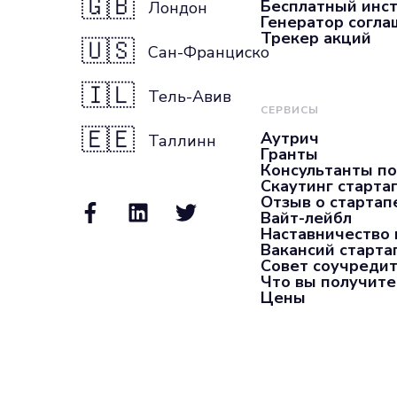
🇬🇧
Бесплатный инс
Лондон
Генератор согл
Трекер акций
🇺🇸
Сан-Франциско
🇮🇱
Тель-Авив
СЕРВИСЫ
🇪🇪
Аутрич
Таллинн
Гранты
Консультанты по
Скаутинг старта
Отзыв о стартап
Вайт-лейбл
Наставничество 
Вакансий старта
Совет соучредит
Что вы получите
Цены