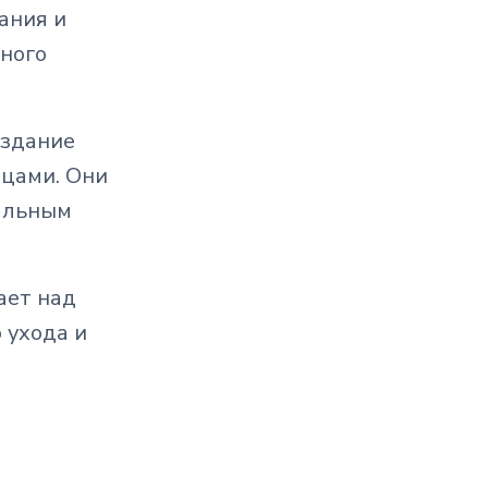
дания и
ного
оздание
ицами. Они
иальным
ает над
 ухода и