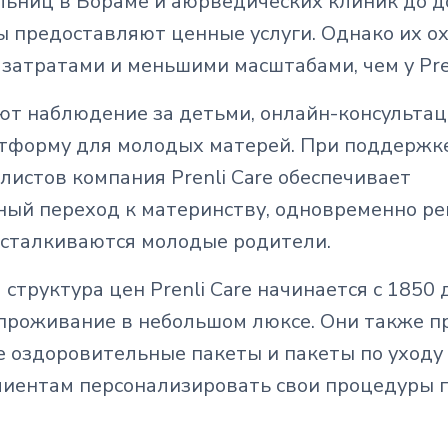
льниц в Бораме и аюрведических клиник до д
ы предоставляют ценные услуги. Однако их о
затратами и меньшими масштабами, чем у Pren
ют наблюдение за детьми, онлайн-консультац
тформу для молодых матерей. При поддержк
истов компания Prenli Care обеспечивает
ный переход к материнству, одновременно ре
 сталкиваются молодые родители.
структура цен Prenli Care начинается с 1850 
проживание в небольшом люксе. Они также п
 оздоровительные пакеты и пакеты по уходу 
иентам персонализировать свои процедуры п