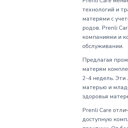
Prenli Care мен
технологий и т
матерями с уче
родов. Prenli C
компаниями и к
обслуживании.
Предлагая прож
матерям компле
2-4 недель. Эти
матерью и млад
здоровья матер
Prenli Care отл
доступную ком