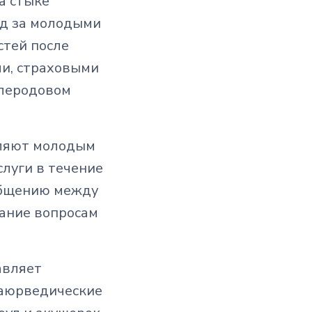
а стыке
од за молодыми
стей после
ми, страховыми
слеродовом
вляют молодым
луги в течение
 общению между
ание вопросам
авляет
аюрведические