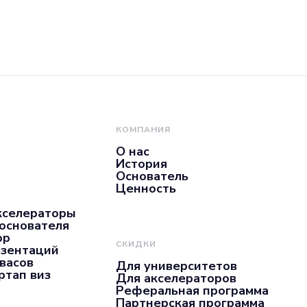
КОМПАНИЯ
О нас
История
Основатель
Ценность
кселераторы
 основателя
ор
СКИДКИ
езентаций
нвасов
Для университетов
ртап виз
Для акселераторов
Реферальная программа
Партнерская программа