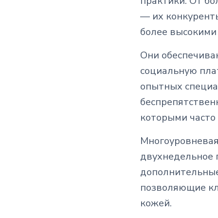
практики. От бо
— их конкурент
более высокими 
Они обеспечива
социальную пла
опытных специал
беспрепятствен
которыми часто
Многоуровневая 
двухнедельное 
дополнительные
позволяющие кл
кожей.