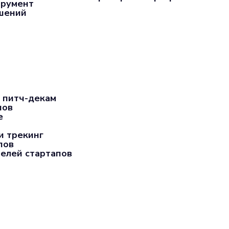
трумент
ашений
 питч-декам
пов
е
и трекинг
пов
елей стартапов