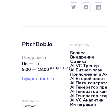
PitchBob.io
ПРОДУКТЫ
Бизнес
Внедрение
Поддержка
Оценка
Пн — Пт
AI VC Тренер
(CET/UTC+1)
9:00 — 18:00
AI Бизнес-план
Приложения в А
hi@pitchbob.io
AI Второй пилот
AI Питч-генерат
AI Генератор пр
AI Генератор ка
AI Генератор ста
AI VC Аналитик
ФИЛИАЛЫ
Интеграции