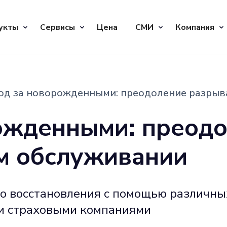
укты
Сервисы
Цена
СМИ
Компания
од за новорожденными: преодоление разрыв
ожденными: преод
м обслуживании
 восстановления с помощью различных
и страховыми компаниями