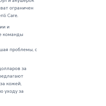
оул и акушерок
хват ограничен
li Care.
ии и
е команды
шая проблемы, с
долларов за
редлагают
за кожей,
о уходу за