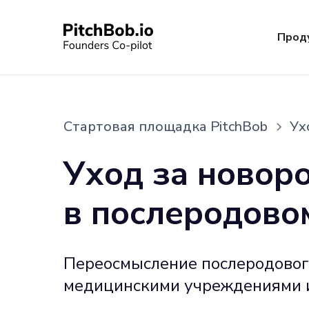
Прод
Стартовая площадка PitchBob
Ух
Уход за новор
в послеродово
Переосмысление послеродового
медицинскими учреждениями 