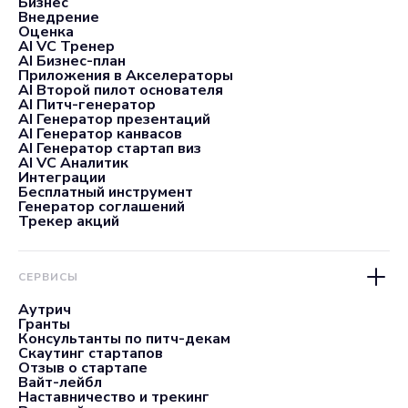
Бизнес
Внедрение
Оценка
AI VC Тренер
AI Бизнес-план
Приложения в Акселераторы
AI Второй пилот основателя
AI Питч-генератор
AI Генератор презентаций
AI Генератор канвасов
AI Генератор стартап виз
AI VC Аналитик
Интеграции
Бесплатный инструмент
Генератор соглашений
Трекер акций
СЕРВИСЫ
Аутрич
Гранты
Консультанты по питч-декам
Скаутинг стартапов
Отзыв о стартапе
Вайт-лейбл
Наставничество и трекинг