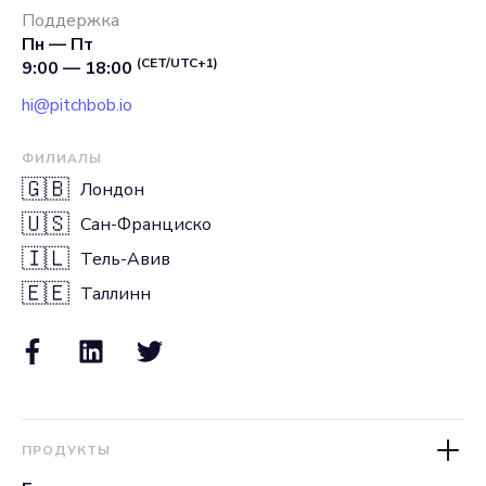
Поддержка
Пн — Пт
(CET/UTC+1)
9:00 — 18:00
hi@pitchbob.io
ФИЛИАЛЫ
🇬🇧
Лондон
🇺🇸
Сан-Франциско
🇮🇱
Тель-Авив
🇪🇪
Таллинн
ПРОДУКТЫ