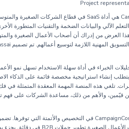
Project representa
CampaignCompassai هي أداة SaaS في قطاع الشركات الصغي
لتعلم الآلي والبيانات الضخمة والتقنيات المتطورة الأخر
 B2B. جاء هذا العرض من إدراك أن أصحاب الأعمال الصغيرة والمت
يفتقرون إلى موارد
ع منصة SaaS تحليلات الخبراء في أداة سهلة الاستخدام تسهل نمو ال
 يتطلب إنشاء استراتيجية مخصصة قائمة على الذكاء ال
ت. تلغي هذه المنصة المهمة المعقدة المتمثلة في فك
ين قيّمين، والأهم من ذلك، مساعدة الشركات على فهم تف
يكمن تفرد CampaignCompassai في التخصيص والأتمتة التي توفرها
السريع هذه لأصحاب الأعمال الصغيرة تطوير حم