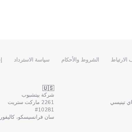
الارتباط
الشروط والأحكام
سياسة الاسترداد
إ
🇺🇸
شركة بيتشبوب
ماي تينيسي
2261 ماركت ستريت
#10281
سان فرانسيسكو، كاليفورنيا 14