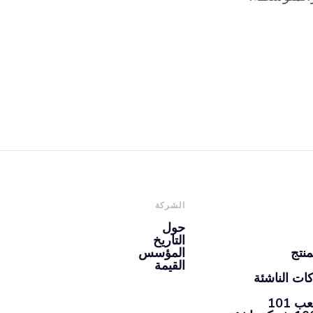
الشركة
حول
التاريخ
منتج
المؤسس
القيمة
ات الناشئة
101