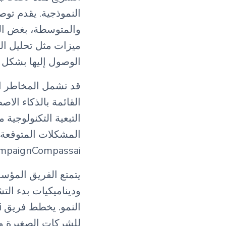
النموذجية. يقدم تو
والمتوسطة، بغض الن
ميزات مثل تحليل الب
الوصول إليها بشكل
القائمة بالذكاء ال
التبعية التكنولوجية
المشكلات المتوقعة ت
CampaignCompassai إلى قطاع الشركات الصغيرة وال
يتمتع الفريق المؤس
وديناميكيات بدء الت
للشركات الصغيرة و