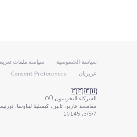
سياسة الخصوصية
سياسة ملفات تعريف 
عزيزتان
Consent Preferences
🇪🇪 🇪🇺
الشركاء التخريبيون OÜ
مقاطعة هاريو، تالين، كيسلينا ليناوسا، تورني
3/5/7، 10145