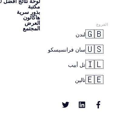
لوحة نتائج أفضل 100 شركة ناشئة
مكتبة
بذور سرية
هاكاثون
العرض
الفروع
المجتمع
🇬🇧
لندن
🇺🇸
سان فرانسيسكو
🇮🇱
تل أبيب
🇪🇪
تالين