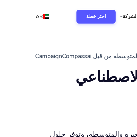
لشركة
اختر خطة
AR
ل CampaignCompassai
الاصطناعي
 للشركات الصغيرة والمتوسطة، وتوفر حلول