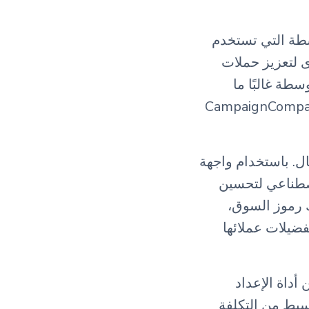
رة والمتوسطة التي تستخدم
ى لتعزيز حملات
وسطة غالبًا ما
 التسويق المهنية اللازمة لتوسيع أعمالهم. تم تصميم CampaignCompassai
أعمال. باستخدام واجهة
اصطناعي لتحسين
 رموز السوق،
ضيلات عملائها
. تضمن أداة الإعداد
لات B2B في دقائق بجزء بسيط من التكلفة