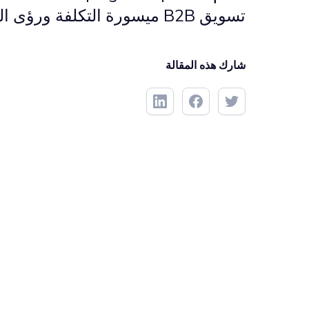
تسويق B2B ميسورة التكلفة ورؤى الخبراء لتحسين الحملات
شارك هذه المقالة