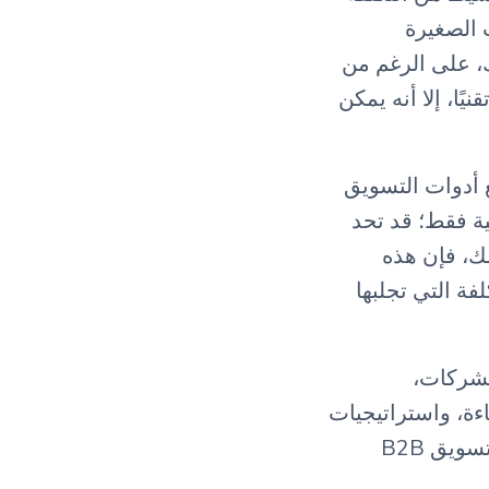
 الصغيرة
، على الرغم من
ًا، إلا أنه يمكن
 المنافسة الحتمية مع أدوات التسويق
ية فقط؛ قد تحد
لك، فإن هذه
فة التي تجلبها
لشركات،
اءة، واستراتيجيات
النمو. يخطط فريق CampaignCompassai لتغيير نماذج تحول السوق في التسويق B2B