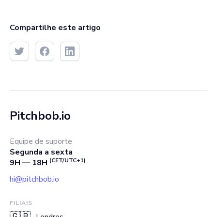
Compartilhe este artigo
Pitchbob.io
Equipe de suporte
Segunda a sexta
(CET/UTC+1)
9H — 18H
hi@pitchbob.io
FILIAIS
🇬🇧
Londres