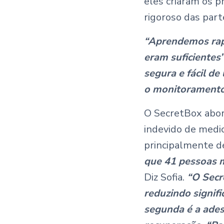
eles criaram os p
rigoroso das part
“Aprendemos rap
eram suficientes
segura e fácil d
o monitoramento 
O SecretBox abord
indevido de medic
principalmente de
que 41 pessoas m
Diz Sofia.
“O Secre
reduzindo signif
segunda é a ades