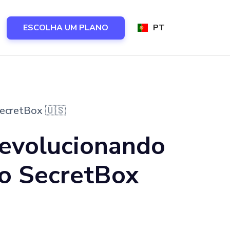
ESCOLHA UM PLANO
PT
SecretBox 🇺🇸
revolucionando
o SecretBox