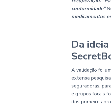
recuperação. “Par
conformidade”
N
medicamentos em 
Da ideia
SecretB
A validação foi u
extensa pesquisa,
seguradoras, para
e grupos focais f
dos primeiros pro