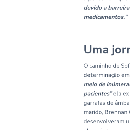
devido a barreir
medicamentos.”
Uma jorn
O caminho de Sof
determinação em
meio de inúmeras
pacientes”
ela ex
garrafas de âmbar
marido, Brennan C
desenvolveram um