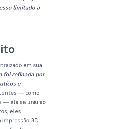
esso limitado a
ito
enraizado em sua
a foi refinada por
uticos e
istentes — como
 — ela se uniu ao
os, eles
a impressão 3D,