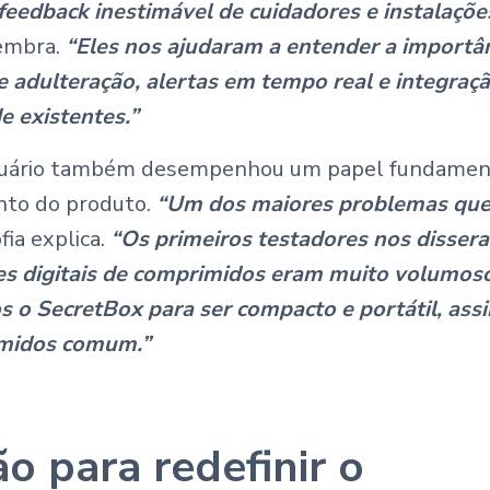
edback inestimável de cuidadores e instalaçõe
lembra.
“Eles nos ajudaram a entender a importân
 adulteração, alertas em tempo real e integraç
e existentes.”
suário também desempenhou um papel fundamenta
to do produto.
“Um dos maiores problemas que
fia explica.
“Os primeiros testadores nos disser
s digitais de comprimidos eram muito volumoso
os o SecretBox para ser compacto e portátil, as
imidos comum.”
o para redefinir o