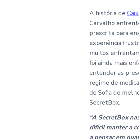
A história de
Caix
Carvalho enfrent
prescrita para en
experiência frust
muitos enfrentam
foi ainda mais en
entender as pres
regime de medica
de Sofia de melh
SecretBox.
“A SecretBox nas
difícil manter a
a pensar em quan