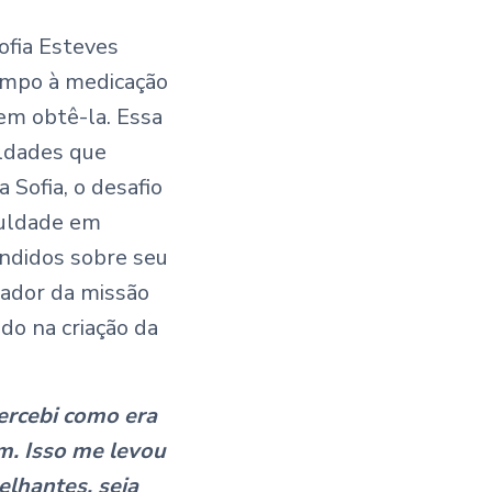
fia Esteves
tempo à medicação
 em obtê-la. Essa
uldades que
Sofia, o desafio
iculdade em
ndidos sobre seu
sador da missão
o na criação da
ercebi como era
m. Isso me levou
lhantes, seja