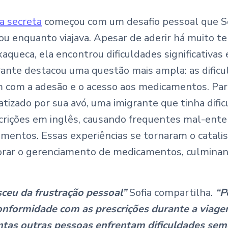
a secreta
começou com um desafio pessoal que So
ou enquanto viajava. Apesar de aderir há muito 
xaqueca, ela encontrou dificuldades significativas
rante destacou uma questão mais ampla: as dific
 com a adesão e o acesso aos medicamentos. Para 
fatizado por sua avó, uma imigrante que tinha dif
crições em inglês, causando frequentes mal-ente
mentos. Essas experiências se tornaram o catali
orar o gerenciamento de medicamentos, culminand
ceu da frustração pessoal”
Sofia compartilha.
“P
 conformidade com as prescrições durante a viage
tas outras pessoas enfrentam dificuldades seme