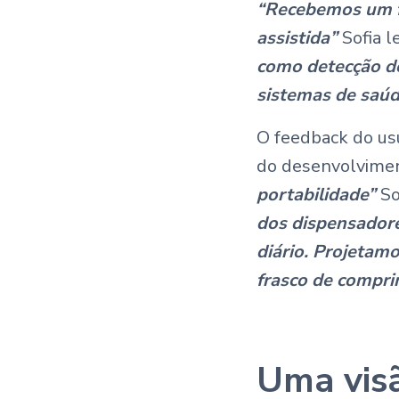
“Recebemos um fe
assistida”
Sofia 
como detecção de
sistemas de saúd
O feedback do u
do desenvolvimen
portabilidade”
So
dos dispensadore
diário. Projetam
frasco de compr
Uma visã