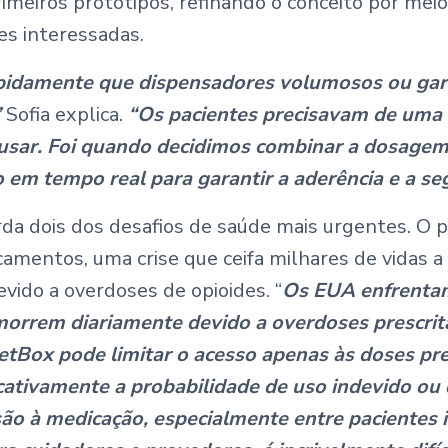
rimeiros protótipos, refinando o conceito por mei
es interessadas.
idamente que dispensadores volumosos ou garr
”
Sofia explica.
“Os pacientes precisavam de uma s
e usar. Foi quando decidimos combinar a dosage
em tempo real para garantir a aderência e a se
a dois dos desafios de saúde mais urgentes. O p
amentos, uma crise que ceifa milhares de vidas a
vido a overdoses de opioides. “
Os EUA enfrenta
orrem diariamente devido a overdoses prescrita
tBox pode limitar o acesso apenas às doses pre
icativamente a probabilidade de uso indevido ou
ão à medicação, especialmente entre pacientes