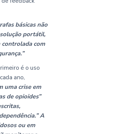
o de feedback
afas básicas não
olução portátil,
m controlada com
gurança.”
rimeiro é o uso
 cada ano,
m uma crise em
s de opioides”
scritas,
 dependência.” A
 idosos ou em