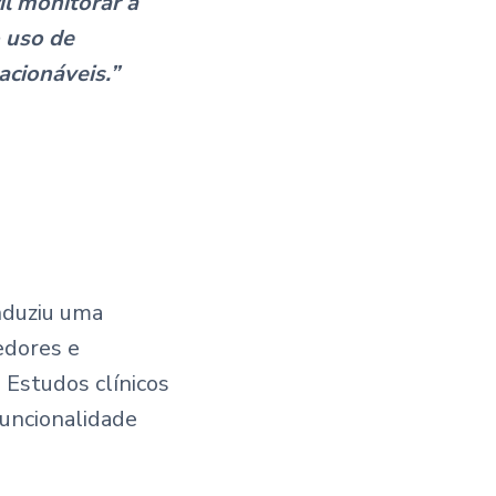
il monitorar a
o uso de
acionáveis.”
o
onduziu uma
edores e
. Estudos clínicos
funcionalidade