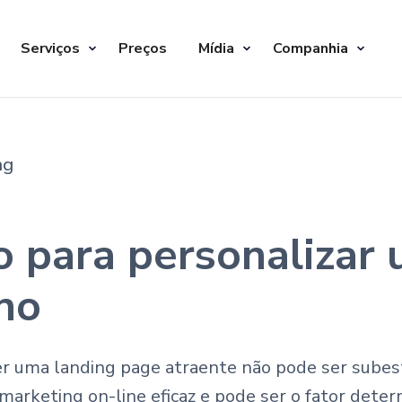
Serviços
Preços
Mídia
Companhia
ng
vo para personaliza
no
e ter uma landing page atraente não pode ser sub
arketing on-line eficaz e pode ser o fator deter