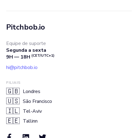
Pitchbob.io
Equipe de suporte
Segunda a sexta
(CET/UTC+1)
9H — 18H
hi@pitchbob.io
FILIAIS
🇬🇧
Londres
🇺🇸
São Francisco
🇮🇱
Tel-Aviv
🇪🇪
Tallinn