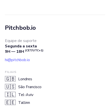
Pitchbob.io
Equipe de suporte
Segunda a sexta
(CET/UTC+1)
9H — 18H
hi@pitchbob.io
FILIAIS
🇬🇧
Londres
🇺🇸
São Francisco
🇮🇱
Tel-Aviv
🇪🇪
Tallinn