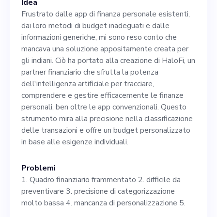
Idea
normativo esistente
Frustrato dalle app di finanza personale esistenti,
costituirebbero un ulteriore
dai loro metodi di budget inadeguati e dalle
informazioni generiche, mi sono reso conto che
vantaggio. In qualità di co-
mancava una soluzione appositamente creata per
fondatore, condividerai la
gli indiani. Ciò ha portato alla creazione di HaloFi, un
partner finanziario che sfrutta la potenza
nostra impresa di offrire
dell'intelligenza artificiale per tracciare,
soluzioni innovative a privati
comprendere e gestire efficacemente le finanze
personali, ben oltre le app convenzionali. Questo
e piccole imprese che si
strumento mira alla precisione nella classificazione
destreggiano con la gestione
delle transazioni e offre un budget personalizzato
in base alle esigenze individuali.
finanziaria quotidiana.
Insieme, possiamo
Problemi
1. Quadro finanziario frammentato 2. difficile da
trasformare il volto del
preventivare 3. precisione di categorizzazione
settore fintech in India con
molto bassa 4. mancanza di personalizzazione 5.