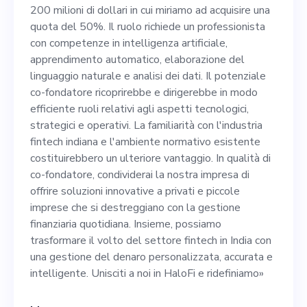
richiede un professionista
200 milioni di dollari in cui miriamo ad acquisire una
con competenze in
quota del 50%. Il ruolo richiede un professionista
con competenze in intelligenza artificiale,
intelligenza artificiale,
apprendimento automatico, elaborazione del
apprendimento automatico,
linguaggio naturale e analisi dei dati. Il potenziale
co-fondatore ricoprirebbe e dirigerebbe in modo
elaborazione del linguaggio
efficiente ruoli relativi agli aspetti tecnologici,
naturale e analisi dei dati. Il
strategici e operativi. La familiarità con l'industria
fintech indiana e l'ambiente normativo esistente
potenziale co-fondatore
costituirebbero un ulteriore vantaggio. In qualità di
ricoprirebbe e dirigerebbe in
co-fondatore, condividerai la nostra impresa di
offrire soluzioni innovative a privati e piccole
modo efficiente ruoli relativi
imprese che si destreggiano con la gestione
agli aspetti tecnologici,
finanziaria quotidiana. Insieme, possiamo
trasformare il volto del settore fintech in India con
strategici e operativi. La
una gestione del denaro personalizzata, accurata e
familiarità con l'industria
intelligente. Unisciti a noi in HaloFi e ridefiniamo»
fintech indiana e l'ambiente