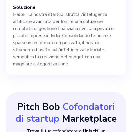
una gestione del denaro
Soluzione
personalizzata, accurata e
HaloFi, la nostra startup, sfrutta l'intelligenza
intelligente. Unisciti a noi in
artificiale avanzata per fornire una soluzione
completa di gestione finanziaria rivolta a privati e
HaloFi e ridefiniamo»
piccole imprese in India. Consolidando le finanze
sparse in un formato organizzato, il nostro
strumento basato sull'intelligenza artificiale
semplifica la creazione del budget con una
maggiore categorizzazione
Pitch Bob
Cofondatori
di startup
Marketplace
Trova
Il tuo cofondatore o
Unisciti
un