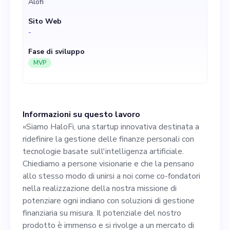
Alofi
allo stesso modo di unirsi a
Sito Web
noi come co-fondatori nella
-
realizzazione della nostra
Fase di sviluppo
missione di potenziare ogni
MVP
indiano con soluzioni di
gestione finanziaria su
Informazioni su questo lavoro
misura. Il potenziale del
«Siamo HaloFi, una startup innovativa destinata a
nostro prodotto è immenso e
ridefinire la gestione delle finanze personali con
tecnologie basate sull'intelligenza artificiale.
si rivolge a un mercato di
Chiediamo a persone visionarie e che la pensano
200 milioni di dollari in cui
allo stesso modo di unirsi a noi come co-fondatori
nella realizzazione della nostra missione di
miriamo ad acquisire una
potenziare ogni indiano con soluzioni di gestione
quota del 50%. Il ruolo
finanziaria su misura. Il potenziale del nostro
prodotto è immenso e si rivolge a un mercato di