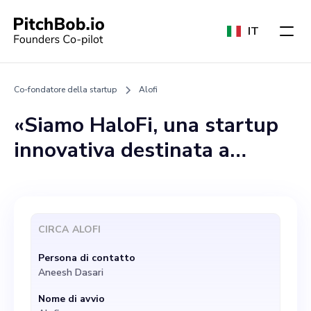
IT
Co-fondatore della startup
Alofi
«Siamo HaloFi, una startup
innovativa destinata a
ridefinire la gestione delle
finanze personali con
tecnologie basate
CIRCA
ALOFI
sull'intelligenza artificiale.
Persona di contatto
Chiediamo a persone
Aneesh Dasari
visionarie e che la pensano
Nome di avvio