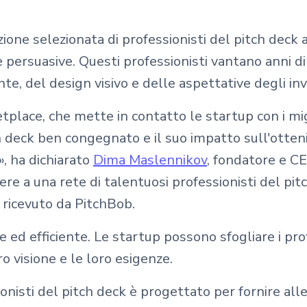
one selezionata di professionisti del pitch deck al
 e persuasive. Questi professionisti vantano anni 
e, del design visivo e delle aspettative degli inve
tplace, che mette in contatto le startup con i migl
deck ben congegnato e il suo impatto sull'otteni
, ha dichiarato
Dima Maslennikov
, fondatore e CE
e a una rete di talentuosi professionisti del pit
ricevuto da PitchBob.
 efficiente. Le startup possono sfogliare i profil
ro visione e le loro esigenze.
onisti del pitch deck è progettato per fornire all