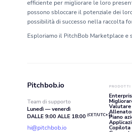
efficiente per migliorare le loro prese
possono sbloccare il potenziale dei lor
possibilità di successo nella raccolta f
Esploriamo il PitchBob Marketplace e s
Pitchbob.io
PRODOTTI
Enterpri
Migliorar
Team di supporto
Valutare
Lunedì — venerdì
Allenato
(CET/UTC+1)
DALLE 9:00 ALLE 18:00
Piano az
Applicaz
hi@pitchbob.io
Copilota 