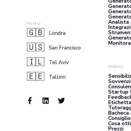
Generato
Generato
Generato
Generator
Analista
FILIALI
Integrazi
🇬🇧
Strument
Londra
Generato
Monitora
🇺🇸
San Francisco
🇮🇱
Tel Aviv
SERVIZI
🇪🇪
Sensibili
Tallinn
Sovvenzi
Consulen
Startup 
Feedback
Etichett
Tutoragg
Bacheca 
Consiglio
Cosa otti
Prezzi