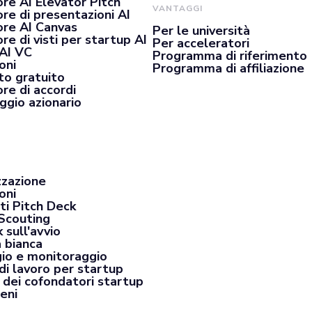
re AI Elevator Pitch
VANTAGGI
re di presentazioni AI
re AI Canvas
Per le università
e di visti per startup AI
Per acceleratori
 AI VC
Programma di riferimento
oni
Programma di affiliazione
o gratuito
re di accordi
ggio azionario
zzazione
oni
ti Pitch Deck
Scouting
 sull'avvio
a bianca
io e monitoraggio
di lavoro per startup
 dei cofondatori startup
eni