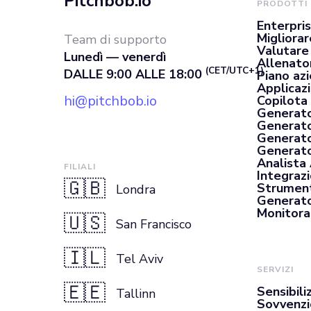
Pitchbob.io
PRODOTTI
Enterpri
Migliorar
Team di supporto
Valutare
Lunedì — venerdì
Allenato
(CET/UTC+1)
DALLE 9:00 ALLE 18:00
Piano az
Applicaz
hi@pitchbob.io
Copilota 
Generato
Generato
Generato
Generator
Analista
FILIALI
Integrazi
🇬🇧
Strument
Londra
Generato
Monitora
🇺🇸
San Francisco
🇮🇱
Tel Aviv
SERVIZI
🇪🇪
Sensibili
Tallinn
Sovvenzi