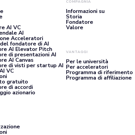
COMPAGNIA
se
Informazioni su
e
Storia
Fondatore
re AI VC
Valore
iendale AI
ione Acceleratori
del fondatore di AI
re AI Elevator Pitch
VANTAGGI
re di presentazioni AI
re AI Canvas
Per le università
e di visti per startup AI
Per acceleratori
 AI VC
Programma di riferimento
oni
Programma di affiliazione
o gratuito
re di accordi
ggio azionario
zzazione
oni