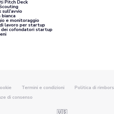
ti Pitch Deck
Scouting
 sull'avvio
a bianca
io e monitoraggio
di lavoro per startup
 dei cofondatori startup
eni
cookie
Termini e condizioni
Politica di rimbor
nze di consenso
🇺🇸