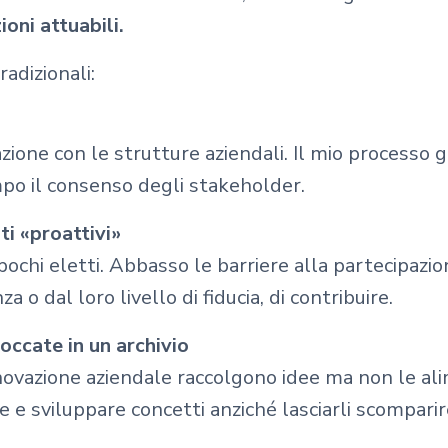
oni attuabili.
adizionali:
i
vazione con le strutture aziendali. Il mio processo 
mpo il consenso degli stakeholder.
ti «proattivi»
pochi eletti. Abbasso le barriere alla partecipazi
o dal loro livello di fiducia, di contribuire.
occate in un archivio
nnovazione aziendale raccolgono idee ma non le a
e e sviluppare concetti anziché lasciarli scompari