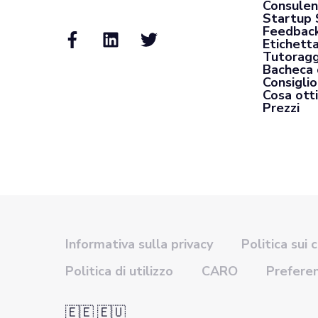
Consulen
Startup 
Feedback
Etichett
Tutoragg
Bacheca 
Consiglio
Cosa otti
Prezzi
Informativa sulla privacy
Politica sui 
Politica di utilizzo
CARO
Prefere
🇪🇪 🇪🇺