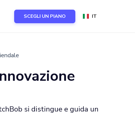
SCEGLI UN PIANO
IT
iendale
innovazione
itchBob si distingue e guida un