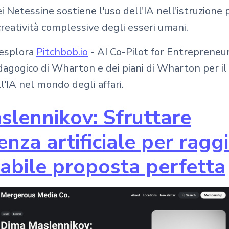
i Netessine sostiene l'uso dell'IA nell'istruzione 
creatività complessive degli esseri umani.
o esplora
Pitchbob.io
- AI Co-Pilot for Entrepreneur
dagogico di Wharton e dei piani di Wharton per il
l'IA nel mondo degli affari.
lennikov: Sfruttare
genza artificiale per rag
rrabile proposta perfetta