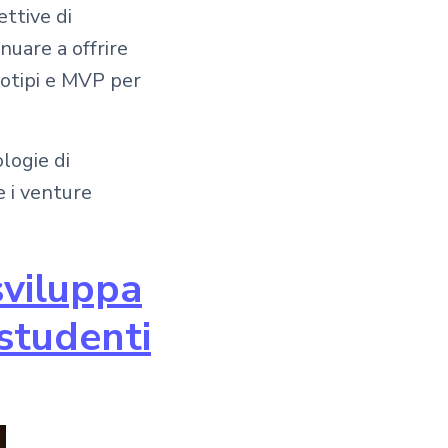
ettive di
nuare a offrire
totipi e MVP per
logie di
e i venture
sviluppa
 studenti