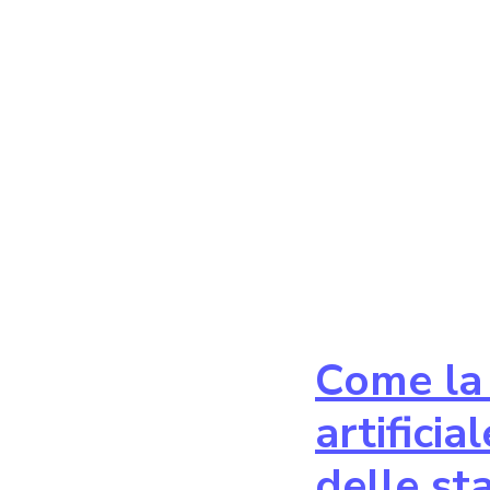
Come la 
artifici
delle st