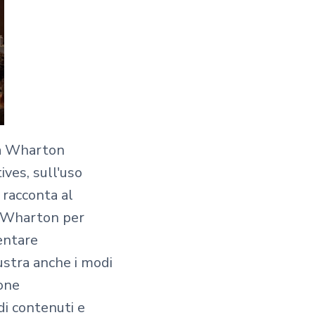
lla Wharton
ives, sull'uso
 racconta al
 a Wharton per
entare
ustra anche i modi
ione
di contenuti e