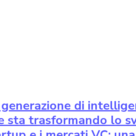
generazione di intellig
ale sta trasformando lo s
artup e i mercati VC: una