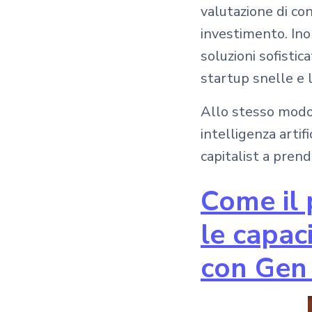
valutazione di co
investimento. Inol
soluzioni sofisti
startup snelle e l
Allo stesso modo,
intelligenza artif
capitalist a prende
Come il 
le capac
con Gen