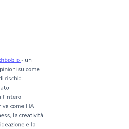
chbob.io
- un
 opinioni su come
i rischio.
sato
 l'intero
ive come l'IA
ess, la creatività
ideazione e la